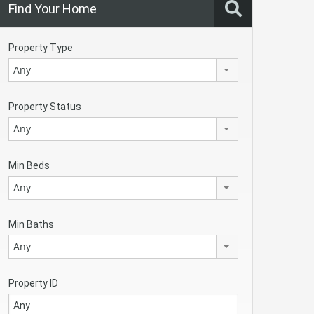
Find Your Home
Property Type
Any
Property Status
Any
Min Beds
Any
Min Baths
Any
Property ID