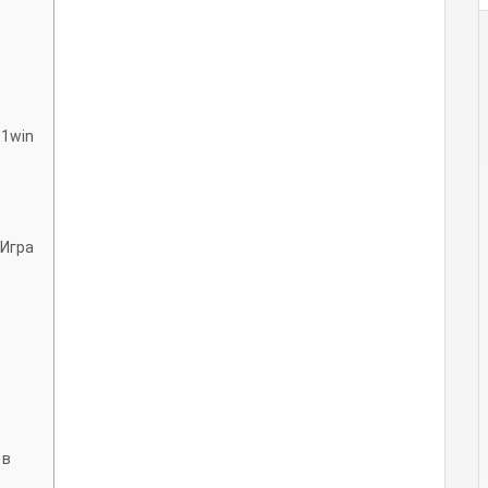
 1win
Игра
 в