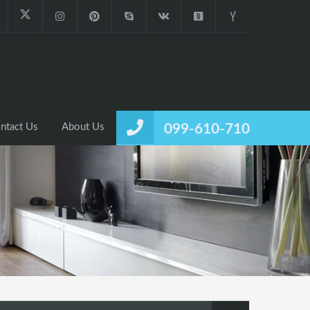
ntact Us
About Us
099-610-710