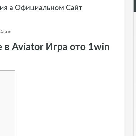
ция а Официальном Сайт
 Сайте
в Aviator Игра ото 1win