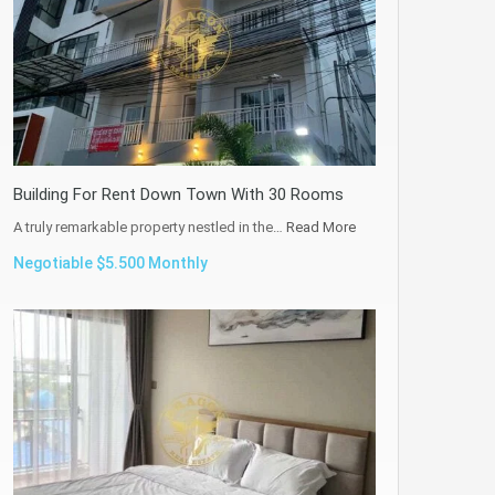
Building For Rent Down Town With 30 Rooms
A truly remarkable property nestled in the…
Read More
Negotiable $5.500 Monthly