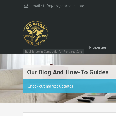
Email :
info@dragonreal.estate
Properties
Real Estate in Cambodia For Rent and Sale
Our Blog And How-To Guides
Check out market updates