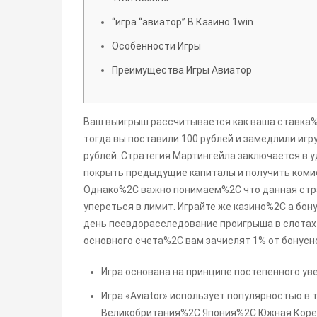
“игра “авиатор” В Казино 1win
Особенности Игры
Преимущества Игры Авиатор
Ваш выигрыш рассчитывается как ваша ставка
тогда вы поставили 100 рублей и замедлили иг
рублей. Стратегия Мартингейла заключается в 
покрыть предыдущие капиталы и получить коми
Однако%2C важно понимаем%2C что данная стра
упереться в лимит. Играйте же казино%2C а бон
день псевдорасследование проигрыша в слотах 
основного счета%2C вам зачислят 1% от бонусно
Игра основана на принципе постепенного у
Игра «Aviator» использует популярностью 
Великобритания%2C Япония%2C Южная Корея