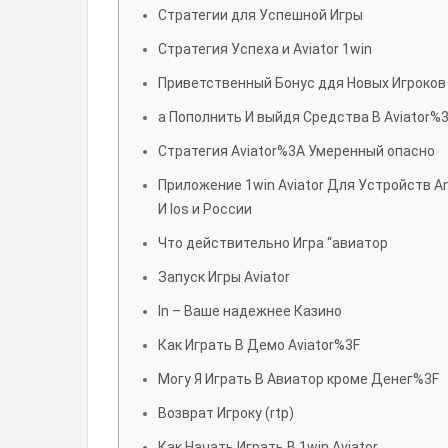
Стратегии для Успешной Игры
Стратегия Успеха и Aviator 1win
Приветственный Бонус ддя Новых Игроков
а Пополнить И выйдя Средства В Aviator%
Стратегия Aviator%3A Умеренный опасно
Приложение 1win Aviator Для Устройств An
И Ios и России
Что действительно Игра “авиатор
Запуск Игры Aviator
In – Ваше надежнее Казино
Как Играть В Демо Aviator%3F
Могу Я Играть В Авиатор кроме Денег%3F
Возврат Игроку (rtp)
Как Начать Играть В 1win Aviator