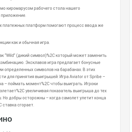
рямо киромарусом рабочего стола нашего
 приложение.
х платежных платформ помогают процесс ввода же
кции как и обычная игра.
ак “Wild” (дикий символ)%2C который может заменить
комбинацию. Эксклавов игра предлагает бонусные
и определенных символов на барабанах. В этих
и для принятия выигрышей. Игра Aviator от Spribe –
ча – поймать момент%2C чтобы выиграть. Игроки
злетает%2C увеличивая показатель выигрыша до тех
. Но добры осторожны – когда самолет улетит конца
 ставка сгорает.
ино