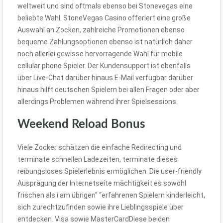
weltweit und sind oftmals ebenso bei Stonevegas eine
beliebte Wahl. StoneVegas Casino offeriert eine große
Auswahl an Zocken, zahlreiche Promotionen ebenso
bequeme Zahlungsoptionen ebenso ist natürlich daher
noch allerlei gewisse hervorragende Wahl für mobile
cellular phone Spieler. Der Kundensupport ist ebenfalls
über Live-Chat darüber hinaus E-Mail verfügbar darüber
hinaus hilft deutschen Spielern bei allen Fragen oder aber
allerdings Problemen während ihrer Spielsessions.
Weekend Reload Bonus
Viele Zocker schätzen die einfache Redirecting und
terminate schnellen Ladezeiten, terminate dieses
reibungsloses Spielerlebnis ermöglichen. Die user-friendly
Ausprägung der Internetseite mächtigkeit es sowohl
frischen als i am übrigen” “erfahrenen Spielern kinderleicht,
sich zurechtzufinden sowie ihre Lieblingsspiele über
entdecken. Visa sowie MasterCardDiese beiden