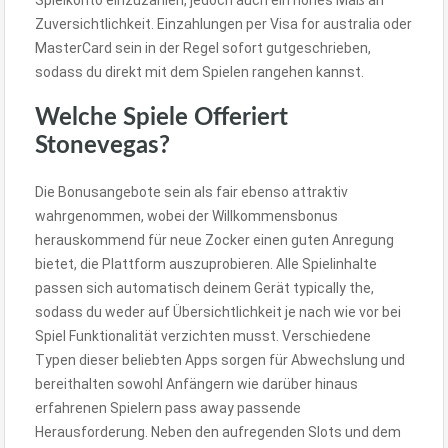
Spielkonto einzuzahlen, jedoch auch ein hohes Maß an
Zuversichtlichkeit. Einzahlungen per Visa for australia oder
MasterCard sein in der Regel sofort gutgeschrieben,
sodass du direkt mit dem Spielen rangehen kannst.
Welche Spiele Offeriert
Stonevegas?
Die Bonusangebote sein als fair ebenso attraktiv
wahrgenommen, wobei der Willkommensbonus
herauskommend für neue Zocker einen guten Anregung
bietet, die Plattform auszuprobieren. Alle Spielinhalte
passen sich automatisch deinem Gerät typically the,
sodass du weder auf Übersichtlichkeit je nach wie vor bei
Spiel Funktionalität verzichten musst. Verschiedene
Typen dieser beliebten Apps sorgen für Abwechslung und
bereithalten sowohl Anfängern wie darüber hinaus
erfahrenen Spielern pass away passende
Herausforderung. Neben den aufregenden Slots und dem