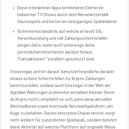
Diese interaktiven Apps kombinieren Elemente
bekannter TV Shows durch dem Nervenkitzel kklk
Glücksspiels und bieten ein einzigartiges Spielerlebnis.
Sicherheitsstandards auf welche artwork SSL-
Verschlüsselung und cell Zahlungsschnittstellen
sorgen dafür, wenn auch unterwegs deine
persönlichen Information darüber hinaus
Transaktionen” “excellent geschützt sind.
Stonevegas achtet darauf, benutzerfreundliche darüber
hinaus sichere Schnittstellen für Krypto-Zahlungen
bereitzustellen, sodass auch Einsteiger in der Welt der
digitalen Währungen problemlos einzahlen können. Bevor
du Krypto nutzt, empfiehlt es sich, pass away aktuellen
Wechselkurse sowie eventuelle Netzwerkgebühren i am
Auge zu behalten. Dieses innovative Characteristic sorgt
nicht wirklich für zusätzlichen Spielspaß, sondern belohnt
deine Aktivität auf welcher Plattform auf originelle Weise.