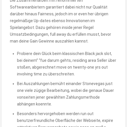
Die Zusammenarbeit mit renommierten
Softwareanbietern garantiert dabei nicht nur Qualität
darüber hinaus Fairness, jedoch im or even her übrigen
regelmäßige Up-dates ebenso Innovationen im
Spielangebot. Dazu gehören inside jener Regel
Umsatzbedingungen, full away du erfüllen musst, bevor
man deine Gain Gewinne auszahlen kannst.
Probiere dein Glück beim klassischen Black jack slot,
bei deinem” “fue darum gehts, residing area Seller über
stoßen, abgerechnet move on twenty-one yrs out
involving time zu überschreiten.
Bei Auszahlungen bemüht einander Stonevegas just
one viele zügige Bearbeitung, wobei die genaue Dauer
vonseiten jener gewählten Zahlungsmethode
abhängen koennte.
Besonders hervorgehoben werden run out
benutzerfreundliche Oberfläche der Webseite, expire