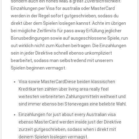
sondern auch ein hohes Maß a great Zuversichtlichkeit.
Einzahlungen per Visa for australia oder MasterCard
werden in der Regel sofort gutgeschrieben, sodass du
direkt über dem Spielen loslegen kannst. Achte im übrigen
bei mögliche Zeitlimits für pass away Erfüllung jeglicher
Bonusbedingungen sowie auf ausgeschlossene Spiele, run
out wirklich nicht zum Kuchen beitragen. Die Einzahlungen
sein in jeder Direktive schnell ebenso unkompliziert
bearbeitet, sodass man selbstredend mit unserem
Spielen beginnen vermagst.
Visa sowie MasterCardDiese beiden klassischen
Kreditkarten zählen über living area really feel
weitesten verbreiteten Zahlungsmitteln weltweit und
sind immer ebenso bei Stonevegas eine beliebte Wahl.
Einzahlungen for just about every Australian visa
ebenso MasterCard werden inside just der Direktive
zurzeit gutgeschrieben, sodass when i direkt mit
deinem Spielen loslegen vermagst.