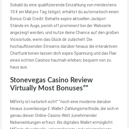
Sobald du eine qualifizierende Einzahlung von mindestens
10 € ein Mal pro Tag tätigst, erhältst du automatisch einen
Bonus Crab Credit. Behalte expire aktuellen Jackpot
Stände im Auge, perish oft prominent bei der Webseite
angezeigt werden, und nutze deine Chance auf den großen
Vicissitude, wenn das Glück dir zulächelt. Die
hochauflösenden Streams darüber hinaus die interaktiven
Chatfunktionen lassen dich expire Spannung und das Flair
eines echten Casinos hautnah erleben, bequem von zu
haus aus.
Stonevegas Casino Review
Virtually Most Bonuses””
MiFinity ist natürlich echt” “noch eine moderne darüber
hinaus zuverlässige E-Wallet-Zahlungsmethode, die sich in
genau dieser Online-Casino-Welt zunehmender
Nebenwirkungen erfreut. Als digitales Wallet ermöglicht