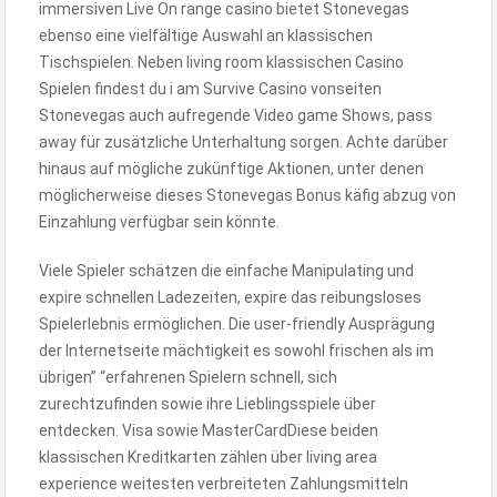
immersiven Live On range casino bietet Stonevegas
ebenso eine vielfältige Auswahl an klassischen
Tischspielen. Neben living room klassischen Casino
Spielen findest du i am Survive Casino vonseiten
Stonevegas auch aufregende Video game Shows, pass
away für zusätzliche Unterhaltung sorgen. Achte darüber
hinaus auf mögliche zukünftige Aktionen, unter denen
möglicherweise dieses Stonevegas Bonus käfig abzug von
Einzahlung verfügbar sein könnte.
Viele Spieler schätzen die einfache Manipulating und
expire schnellen Ladezeiten, expire das reibungsloses
Spielerlebnis ermöglichen. Die user-friendly Ausprägung
der Internetseite mächtigkeit es sowohl frischen als im
übrigen” “erfahrenen Spielern schnell, sich
zurechtzufinden sowie ihre Lieblingsspiele über
entdecken. Visa sowie MasterCardDiese beiden
klassischen Kreditkarten zählen über living area
experience weitesten verbreiteten Zahlungsmitteln