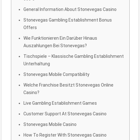
General Information About Stonevegas Casino
Stonevegas Gambling Establishment Bonus
Offers
Wie Funktionieren Ein Darüber Hinaus
Auszahlungen Bei Stonevegas?
Tischspiele – Klassische Gambling Establishment
Unterhaltung
Stonevegas Mobile Compatibility
Welche Franchise Besitzt Stonevegas Online
Casino?
Live Gambling Establishment Games
Customer Support At Stonevegas Casino
Stonevegas Mobile Casino
How To Register With Stonevegas Casino