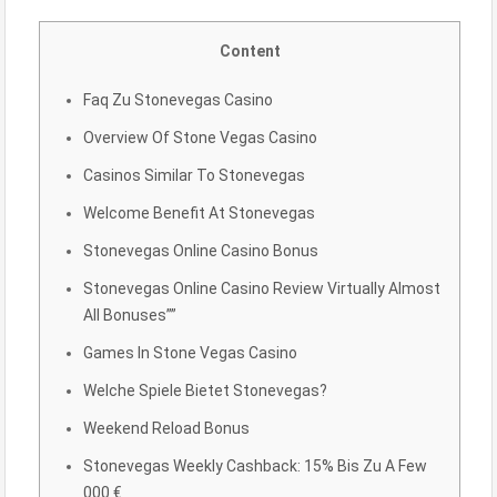
Content
Faq Zu Stonevegas Casino
Overview Of Stone Vegas Casino
Casinos Similar To Stonevegas
Welcome Benefit At Stonevegas
Stonevegas Online Casino Bonus
Stonevegas Online Casino Review Virtually Almost
All Bonuses””
Games In Stone Vegas Casino
Welche Spiele Bietet Stonevegas?
Weekend Reload Bonus
Stonevegas Weekly Cashback: 15% Bis Zu A Few
000 €