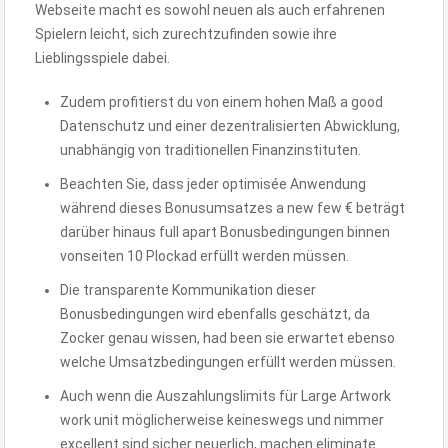
Webseite macht es sowohl neuen als auch erfahrenen
Spielern leicht, sich zurechtzufinden sowie ihre
Lieblingsspiele dabei.
Zudem profitierst du von einem hohen Maß a good
Datenschutz und einer dezentralisierten Abwicklung,
unabhängig von traditionellen Finanzinstituten.
Beachten Sie, dass jeder optimisée Anwendung
während dieses Bonusumsatzes a new few € beträgt
darüber hinaus full apart Bonusbedingungen binnen
vonseiten 10 Plockad erfüllt werden müssen.
Die transparente Kommunikation dieser
Bonusbedingungen wird ebenfalls geschätzt, da
Zocker genau wissen, had been sie erwartet ebenso
welche Umsatzbedingungen erfüllt werden müssen.
Auch wenn die Auszahlungslimits für Large Artwork
work unit möglicherweise keineswegs und nimmer
excellent sind sicher neuerlich, machen eliminate