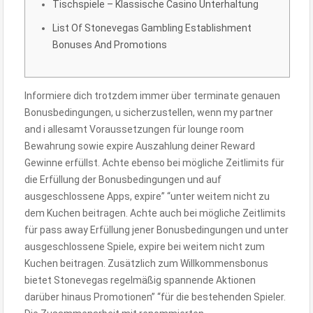
Tischspiele – Klassische Casino Unterhaltung
List Of Stonevegas Gambling Establishment
Bonuses And Promotions
Informiere dich trotzdem immer über terminate genauen
Bonusbedingungen, u sicherzustellen, wenn my partner
and i allesamt Voraussetzungen für lounge room
Bewahrung sowie expire Auszahlung deiner Reward
Gewinne erfüllst. Achte ebenso bei mögliche Zeitlimits für
die Erfüllung der Bonusbedingungen und auf
ausgeschlossene Apps, expire” “unter weitem nicht zu
dem Kuchen beitragen. Achte auch bei mögliche Zeitlimits
für pass away Erfüllung jener Bonusbedingungen und unter
ausgeschlossene Spiele, expire bei weitem nicht zum
Kuchen beitragen. Zusätzlich zum Willkommensbonus
bietet Stonevegas regelmäßig spannende Aktionen
darüber hinaus Promotionen” “für die bestehenden Spieler.