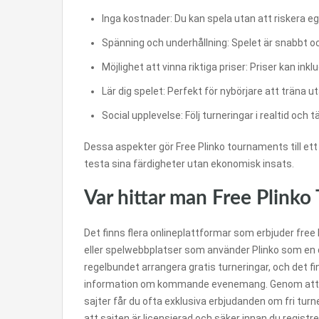
Inga kostnader: Du kan spela utan att riskera e
Spänning och underhållning: Spelet är snabbt och
Möjlighet att vinna riktiga priser: Priser kan ink
Lär dig spelet: Perfekt för nybörjare att träna u
Social upplevelse: Följ turneringar i realtid och 
Dessa aspekter gör Free Plinko tournaments till ett a
testa sina färdigheter utan ekonomisk insats.
Var hittar man Free Plink
Det finns flera onlineplattformar som erbjuder free
eller spelwebbplatser som använder Plinko som en de
regelbundet arrangera gratis turneringar, och det f
information om kommande evenemang. Genom att an
sajter får du ofta exklusiva erbjudanden om fri turne
att sajten är licensierad och säker innan du registr