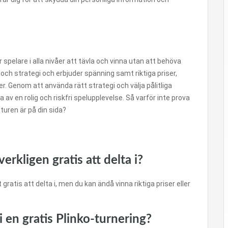
spelare i alla nivåer att tävla och vinna utan att behöva
ch strategi och erbjuder spänning samt riktiga priser,
. Genom att använda rätt strategi och välja pålitliga
v en rolig och riskfri spelupplevelse. Så varför inte prova
turen är på din sida?
erkligen gratis att delta i?
gratis att delta i, men du kan ändå vinna riktiga priser eller
i en gratis Plinko-turnering?