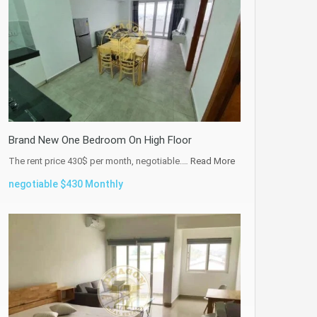
Brand New One Bedroom On High Floor
The rent price 430$ per month, negotiable.…
Read More
negotiable $430 Monthly