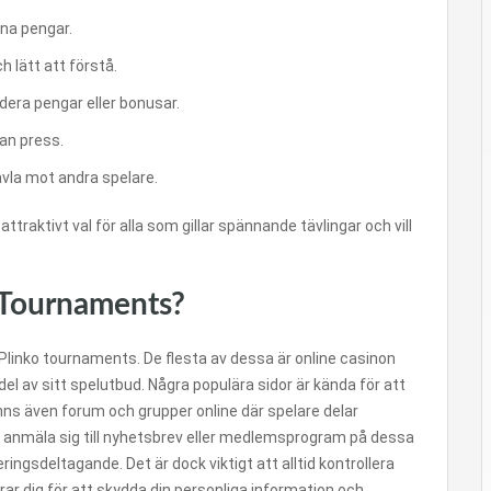
gna pengar.
 lätt att förstå.
ludera pengar eller bonusar.
tan press.
tävla mot andra spelare.
ttraktivt val för alla som gillar spännande tävlingar och vill
o Tournaments?
 Plinko tournaments. De flesta av dessa är online casinon
l av sitt spelutbud. Några populära sidor är kända för att
inns även forum och grupper online där spelare delar
mäla sig till nyhetsbrev eller medlemsprogram på dessa
ringsdeltagande. Det är dock viktigt att alltid kontrollera
erar dig för att skydda din personliga information och