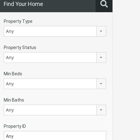
Find Your Home
Property Type
Any
Property Status
Any
Min Beds
Any
Min Baths
Any
Property ID