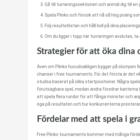
Gå till turneringssektionen och anmäl dig till en 
Spela Plinko och försök att nå så hög poäng som
Följ resultatlistan och håll koll på dina placeringa
Om du ligger i topp när turneringen avslutas, ta 
Strategier för att öka dina
Även om Plinko huvudsakligen bygger på slumpen fin
chanser i free tournaments. För det första är det vik
studsa baserat på olika startpositioner. Några spe
förutsägbara spel, medan andra föredrar kanterna f
att spela flera rundor för att fånga mönster och anp
öga på resultaten och hur konkurrenterna presterar
Fördelar med att spela i gr
Free Plinko tournaments kommer med många förde