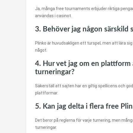
Ja, många free tournaments erbjuder riktiga pengar
användas i casinot.
3. Behöver jag någon särskild s
Plinko är huvudsakligen ett turspel, men att lära si
något.
4. Hur vet jag om en plattform ä
turneringar?
Säkerställ att sajten har en giltig spellicens och g
plattformar.
5. Kan jag delta i flera free Pl
Det beror på reglerna för varje turnering, men många
turneringar.