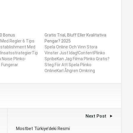
00 Bonus
Gratis Trial, Bluff Eller Kvalitativa
 Med Regler 6 Tips
Pengar? 2025
Establishment Med
Spela Online Och Vinn Stora
InsatsstrategierTip
Vinster Just Idag!ContentPlinko
 Noise Plinko-
SpribeKan Jag Filma Plinko Gratis?
 Fungerar
Steg För Att Spela Plinko
 Plinko-spelDe
OnlineKarl Åhgren Omkring
Casinona My Partner
Ansvarsfullt SpelTips För
ur Väljer Jag Bra
Framgångsrikt SpelandePlinko
t Filma Plinko?
CasinoTips På Perfekt Plinko
r Och
CasinonPlinko Casinon My Partner
ljer Sig Plinko Åt
And I SverigePlinko På
n? Hur Man Spelar
OnlinekasinoSå Spelar Du
OnlineSlutsats…
PlinkoVar Kan Man Spela Plinko I
Next Post
Swe? Hur Man…
Mostbet Türkiye’deki Resmi