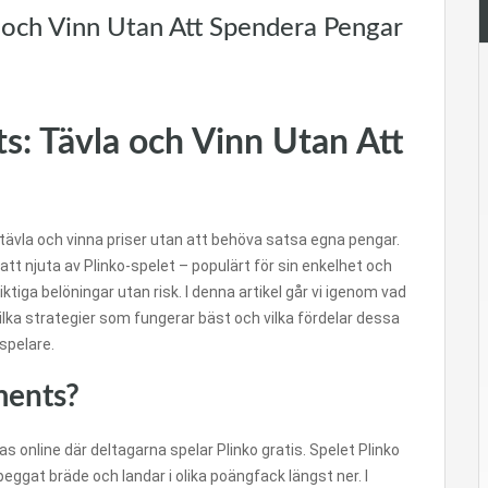
 och Vinn Utan Att Spendera Pengar
s: Tävla och Vinn Utan Att
tävla och vinna priser utan att behöva satsa egna pengar.
att njuta av Plinko-spelet – populärt för sin enkelhet och
tiga belöningar utan risk. I denna artikel går vi igenom vad
ilka strategier som fungerar bäst och vilka fördelar dessa
spelare.
ments?
 online där deltagarna spelar Plinko gratis. Spelet Plinko
eggat bräde och landar i olika poängfack längst ner. I