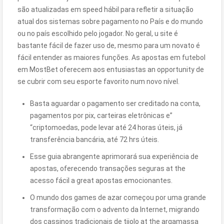
são atualizadas em speed hábil para refletir a situação
atual dos sistemas sobre pagamento no País e do mundo
ou no país escolhido pelo jogador. No geral, u site é
bastante fácil de fazer uso de, mesmo para um novato é
fácil entender as maiores funções. As apostas em futebol
em MostBet oferecem aos entusiastas an opportunity de
se cubrir com seu esporte favorito num novo nível.
Basta aguardar o pagamento ser creditado na conta,
pagamentos por pix, carteiras eletrônicas e”
“criptomoedas, pode levar até 24 horas úteis, já
transferência bancária, até 72 hrs úteis.
Esse guia abrangente aprimorará sua experiência de
apostas, oferecendo transações seguras at the
acesso fácil a great apostas emocionantes.
O mundo dos games de azar começou por uma grande
transformação com o advento da Internet, migrando
dos cassinos tradicionais de tijolo at the argamassa