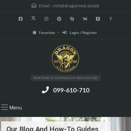
Email :
info@dragonreal.estate
Favorites
Login / Register
Real Estate in Cambodia For Rent and Sale
099-610-710
Menu
Our Blog And How-To Guides