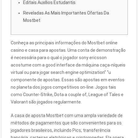
Editais Auxílios Estudantis
Reveladas As Mais Importantes Ofertas Da
Mostbet
Conheça as principais informações do Mostbet online
casino e casa para apostas. Uma conta de demonstração
é necessária para o qual o jogador sony ericsson
acostume com a good interface da máquina caça-níqueis
virtual ou para jogar search engine optimization” “u
componente de apostas. Essas são apostas em eventos
no planeta dos jogos competitivos on-line. Jogos tais
como Counter-Strike, Dota a couple of, League of Tales e
Valorant são jogados regularmente.
A casa de aposta Mostbet com uma ampla variedade de
métodos de pagamentos que são convenientes para os
jogadores brasileiros, incluindo Pics, transferência
bancária, carteiras eletrônicas e criptomoedas. Ela opera