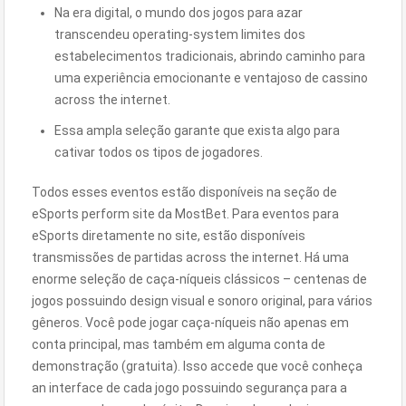
Na era digital, o mundo dos jogos para azar
transcendeu operating-system limites dos
estabelecimentos tradicionais, abrindo caminho para
uma experiência emocionante e ventajoso de cassino
across the internet.
Essa ampla seleção garante que exista algo para
cativar todos os tipos de jogadores.
Todos esses eventos estão disponíveis na seção de
eSports perform site da MostBet. Para eventos para
eSports diretamente no site, estão disponíveis
transmissões de partidas across the internet. Há uma
enorme seleção de caça-níqueis clássicos – centenas de
jogos possuindo design visual e sonoro original, para vários
gêneros. Você pode jogar caça-níqueis não apenas em
conta principal, mas também em alguma conta de
demonstração (gratuita). Isso accede que você conheça
an interface de cada jogo possuindo segurança para a