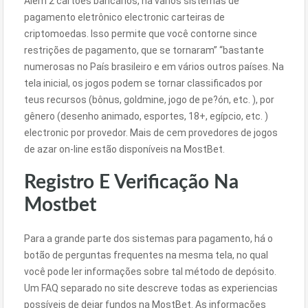
Além 2 cartões bancários, há vários sistemas de
pagamento eletrônico electronic carteiras de
criptomoedas. Isso permite que você contorne since
restrições de pagamento, que se tornaram” “bastante
numerosas no País brasileiro e em vários outros países. Na
tela inicial, os jogos podem se tornar classificados por
teus recursos (bônus, goldmine, jogo de pe?ón, etc. ), por
gênero (desenho animado, esportes, 18+, egípcio, etc. )
electronic por provedor. Mais de cem provedores de jogos
de azar on-line estão disponíveis na MostBet.
Registro E Verificação Na
Mostbet
Para a grande parte dos sistemas para pagamento, há o
botão de perguntas frequentes na mesma tela, no qual
você pode ler informações sobre tal método de depósito.
Um FAQ separado no site descreve todas as experiencias
possíveis de dejar fundos na MostBet. As informações