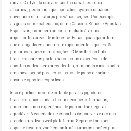
móvel. O style do site apresentan uma hierarquia
albúmina, permitindo que operating system usuários
naveguem sem esforço por várias seções. Por exemplo,
as guias sobre cabeçalho, como Cassino, Bônus e Apostas
Esportivas, fornecem acesso imediato às mais
importantes áreas de interesse. Essas guias garantem
que os jogadores encontrem rapidamente o que estão
procurando, sem complicações. O Mostbet no País
brasileiro abre as portas paran uman experiência de
apostas on-line sem precedentes, marcando o início sobre
uma nova period para entusiastas de jogos de online
casino e apostas esportivas.
Isso é particularmente notable para os jogadores
brasileiros, pois ajuda a tomar decisões informadas,
garantindo uma experiência de jogo on-line segura e
agradável. A variedade de esportes disponíveis é um dos
grandes atrativos weil plataforma. Seja que for o seu
esporte favorito, você encontrará inúmeras opções para