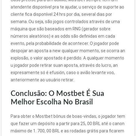
atendente disponível pra te ajudar, u serviço de suporte ao
cliente fica disponível 24 hrs por dia, several dias por
semana. Ou seja, são jogos controlados através de uma
máquina que são baseados em RNG (gerador sobre
números aleatórios) e as odds são definidas em cada
evento, pela probabilidade de acontecer. O jogador pode
despojar an aposta a new qualquer momento, se ocorra an
explosão, o valor apostado é perdido. A qualquer momento
u jogador pode retirar suan aposta, através do lucro, an
expresamente só é efusión, caso o avião levante voo,
anteriormente ao usuário retirar.
Conclusão: O Mostbet É Sua
Melhor Escolha No Brasil
Para obter o Mostbet bônus de boas-vindas, o jogador tem
que fazer um depósito a partir para 25, 00 BRL até o canon
máximo de 1. 700, 00 BRL e as rodadas grátis para ficarem