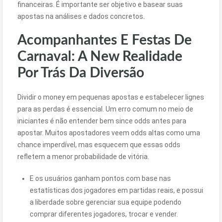
financeiras. É importante ser objetivo e basear suas
apostas na análises e dados concretos.
Acompanhantes E Festas De
Carnaval: A New Realidade
Por Trás Da Diversão
Dividir o money em pequenas apostas e estabelecer lignes
para as perdas é essencial. Um erro comum no meio de
iniciantes é não entender bem since odds antes para
apostar. Muitos apostadores veem odds altas como uma
chance imperdível, mas esquecem que essas odds
refletem a menor probabilidade de vitória.
E os usuários ganham pontos com base nas
estatísticas dos jogadores em partidas reais, e possui
a liberdade sobre gerenciar sua equipe podendo
comprar diferentes jogadores, trocar e vender.