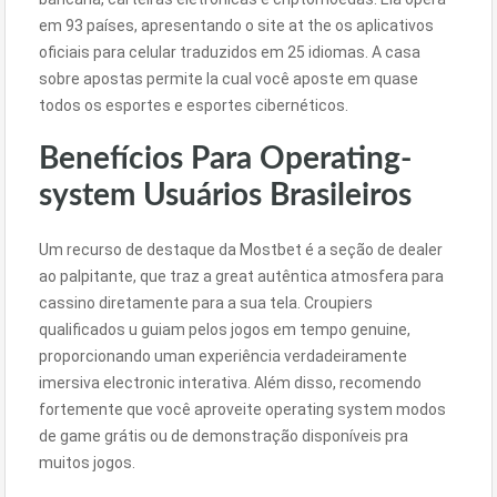
em 93 países, apresentando o site at the os aplicativos
oficiais para celular traduzidos em 25 idiomas. A casa
sobre apostas permite la cual você aposte em quase
todos os esportes e esportes cibernéticos.
Benefícios Para Operating-
system Usuários Brasileiros
Um recurso de destaque da Mostbet é a seção de dealer
ao palpitante, que traz a great autêntica atmosfera para
cassino diretamente para a sua tela. Croupiers
qualificados u guiam pelos jogos em tempo genuine,
proporcionando uman experiência verdadeiramente
imersiva electronic interativa. Além disso, recomendo
fortemente que você aproveite operating system modos
de game grátis ou de demonstração disponíveis pra
muitos jogos.