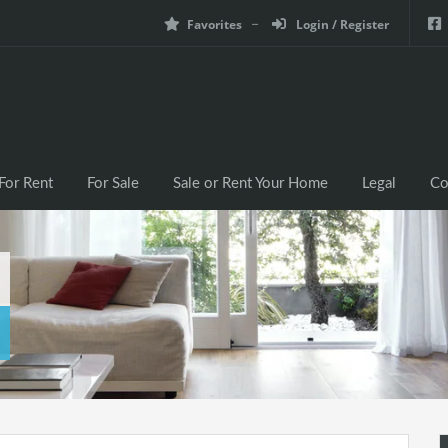
Favorites
Login / Register
For Rent
For Sale
Sale or Rent Your Home
Legal
Co