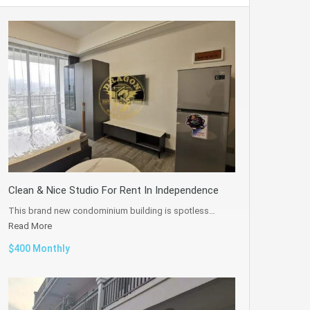
Clean & Nice Studio For Rent In Independence
This brand new condominium building is spotless…
Read More
$400 Monthly