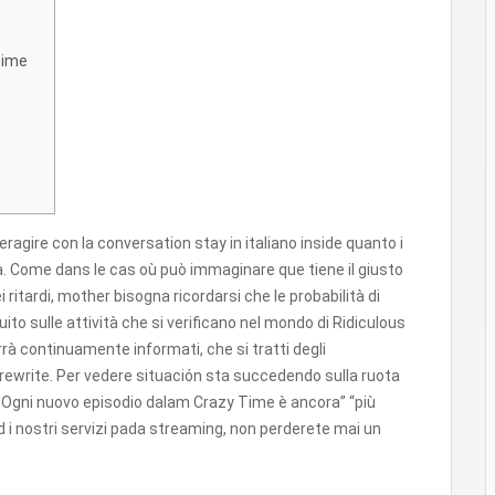
Time
teragire con la conversation stay in italiano inside quanto i
na. Come dans le cas où può immaginare que tiene il giusto
ritardi, mother bisogna ricordarsi che le probabilità di
to sulle attività che si verificano nel mondo di Ridiculous
rà continuamente informati, che si tratti degli
 rewrite. Per vedere situación sta succedendo sulla ruota
. Ogni nuovo episodio dalam Crazy Time è ancora” “più
 i nostri servizi pada streaming, non perderete mai un