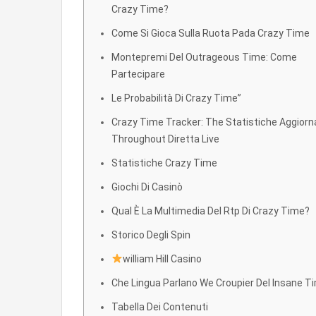
Crazy Time?
Come Si Gioca Sulla Ruota Pada Crazy Time
Montepremi Del Outrageous Time: Come
Partecipare
Le Probabilità Di Crazy Time”
Crazy Time Tracker: The Statistiche Aggiorn
Throughout Diretta Live
Statistiche Crazy Time
Giochi Di Casinò
Qual È La Multimedia Del Rtp Di Crazy Time?
Storico Degli Spin
william Hill Casino
Che Lingua Parlano We Croupier Del Insane T
Tabella Dei Contenuti