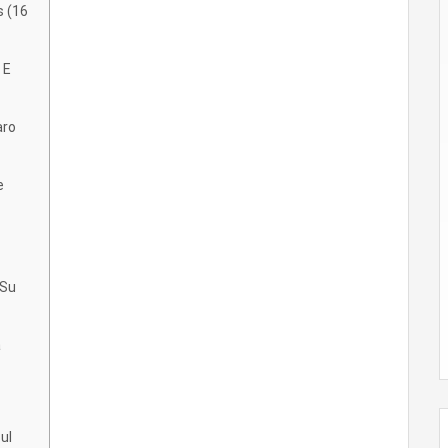
s (16
 E
aro
e
 Su
a
ul