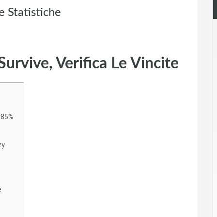
e Statistiche
urvive, Verifica Le Vincite
1 85%
zy
e