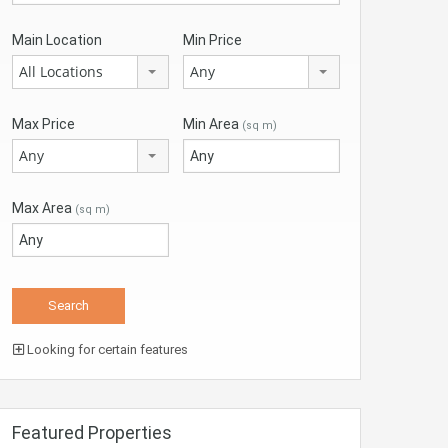
Main Location
Min Price
All Locations
Any
Max Price
Min Area
(sq m)
Any
Max Area
(sq m)
Looking for certain features
Featured Properties