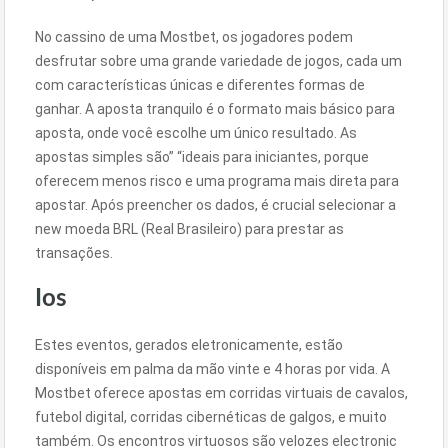
No cassino de uma Mostbet, os jogadores podem
desfrutar sobre uma grande variedade de jogos, cada um
com características únicas e diferentes formas de
ganhar. A aposta tranquilo é o formato mais básico para
aposta, onde você escolhe um único resultado. As
apostas simples são” “ideais para iniciantes, porque
oferecem menos risco e uma programa mais direta para
apostar. Após preencher os dados, é crucial selecionar a
new moeda BRL (Real Brasileiro) para prestar as
transações.
Ios
Estes eventos, gerados eletronicamente, estão
disponíveis em palma da mão vinte e 4 horas por vida. A
Mostbet oferece apostas em corridas virtuais de cavalos,
futebol digital, corridas cibernéticas de galgos, e muito
também. Os encontros virtuosos são velozes electronic