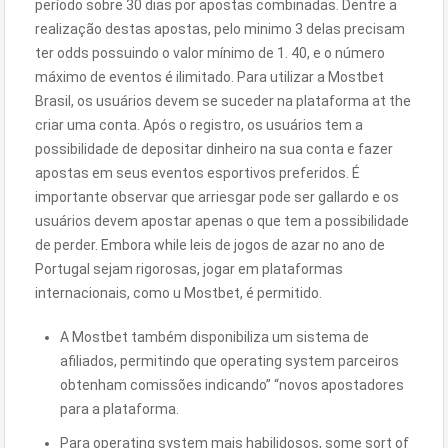
período sobre 30 dias por apostas combinadas. Dentre a
realização destas apostas, pelo minimo 3 delas precisam
ter odds possuindo o valor mínimo de 1. 40, e o número
máximo de eventos é ilimitado. Para utilizar a Mostbet
Brasil, os usuários devem se suceder na plataforma at the
criar uma conta. Após o registro, os usuários tem a
possibilidade de depositar dinheiro na sua conta e fazer
apostas em seus eventos esportivos preferidos. É
importante observar que arriesgar pode ser gallardo e os
usuários devem apostar apenas o que tem a possibilidade
de perder. Embora while leis de jogos de azar no ano de
Portugal sejam rigorosas, jogar em plataformas
internacionais, como u Mostbet, é permitido.
A Mostbet também disponibiliza um sistema de
afiliados, permitindo que operating system parceiros
obtenham comissões indicando” “novos apostadores
para a plataforma.
Para operating system mais habilidosos, some sort of