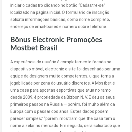
iniciar o cadastro clicando no botão “Cadastre-se”
localizado na página inicial. O formulário de inscrição
solicita informações básicas, como nome completo,
endereço de email-based e número sobre telefone.
Bônus Electronic Promoções
Mostbet Brasil
A experiência do usuário é completamente focada no
dispositivo móvel, electronic o site foi desenhado por uma
equipe de designers muito competentes, u que torna a
jogabilidade por zona do usuário discretos. A Mostbet é
uma casa para apostas esportivas que atua no ramo
desde 2009, é propriedade da Bizbon N. V. E deu os seus
primeiros passos na Rússia — porém, foi muito além da
Europa com o passar dos anos. Estes dados podem
parecer simples,” “porém, mostram que the casa tem o
nome a zelar no mercado. Em seguida, será solicitado que