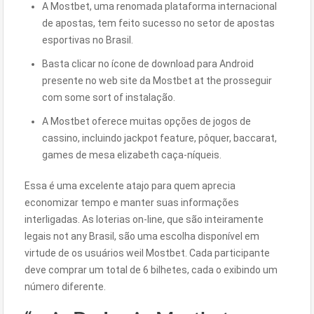
A Mostbet, uma renomada plataforma internacional
de apostas, tem feito sucesso no setor de apostas
esportivas no Brasil.
Basta clicar no ícone de download para Android
presente no web site da Mostbet at the prosseguir
com some sort of instalação.
A Mostbet oferece muitas opções de jogos de
cassino, incluindo jackpot feature, pôquer, baccarat,
games de mesa elizabeth caça-níqueis.
Essa é uma excelente atajo para quem aprecia
economizar tempo e manter suas informações
interligadas. As loterias on-line, que são inteiramente
legais not any Brasil, são uma escolha disponível em
virtude de os usuários weil Mostbet. Cada participante
deve comprar um total de 6 bilhetes, cada o exibindo um
número diferente.