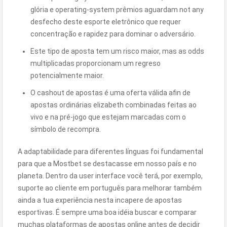
glória e operating-system prêmios aguardam not any
desfecho deste esporte eletrônico que requer
concentração e rapidez para dominar o adversário.
Este tipo de aposta tem um risco maior, mas as odds
multiplicadas proporcionam um regreso
potencialmente maior.
O cashout de apostas é uma oferta válida afin de
apostas ordinárias elizabeth combinadas feitas ao
vivo e na pré-jogo que estejam marcadas com o
símbolo de recompra.
A adaptabilidade para diferentes línguas foi fundamental
para que a Mostbet se destacasse em nosso país e no
planeta. Dentro da user interface você terá, por exemplo,
suporte ao cliente em português para melhorar também
ainda a tua experiência nesta incapere de apostas
esportivas. É sempre uma boa idéia buscar e comparar
muchas plataformas de apostas online antes de decidir