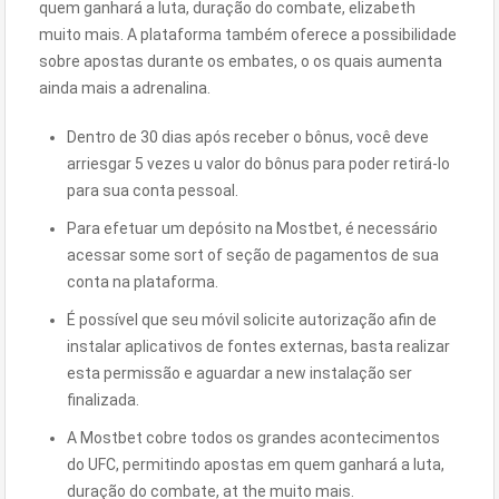
quem ganhará a luta, duração do combate, elizabeth
muito mais. A plataforma também oferece a possibilidade
sobre apostas durante os embates, o os quais aumenta
ainda mais a adrenalina.
Dentro de 30 dias após receber o bônus, você deve
arriesgar 5 vezes u valor do bônus para poder retirá-lo
para sua conta pessoal.
Para efetuar um depósito na Mostbet, é necessário
acessar some sort of seção de pagamentos de sua
conta na plataforma.
É possível que seu móvil solicite autorização afin de
instalar aplicativos de fontes externas, basta realizar
esta permissão e aguardar a new instalação ser
finalizada.
A Mostbet cobre todos os grandes acontecimentos
do UFC, permitindo apostas em quem ganhará a luta,
duração do combate, at the muito mais.