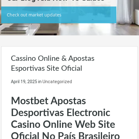
Check out market updates
Cassino Online & Apostas
Esportivas Site Oficial
April 19, 2025
in
Uncategorized
Mostbet Apostas
Desportivas Electronic
Casino Online Web Site
Oficial No País Brasileiro