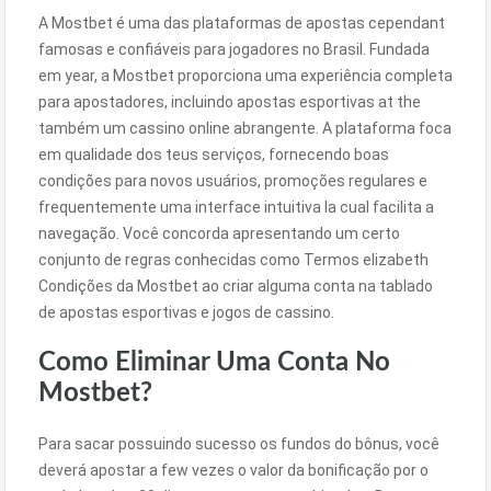
A Mostbet é uma das plataformas de apostas cependant
famosas e confiáveis para jogadores no Brasil. Fundada
em year, a Mostbet proporciona uma experiência completa
para apostadores, incluindo apostas esportivas at the
também um cassino online abrangente. A plataforma foca
em qualidade dos teus serviços, fornecendo boas
condições para novos usuários, promoções regulares e
frequentemente uma interface intuitiva la cual facilita a
navegação. Você concorda apresentando um certo
conjunto de regras conhecidas como Termos elizabeth
Condições da Mostbet ao criar alguma conta na tablado
de apostas esportivas e jogos de cassino.
Como Eliminar Uma Conta No
Mostbet?
Para sacar possuindo sucesso os fundos do bônus, você
deverá apostar a few vezes o valor da bonificação por o