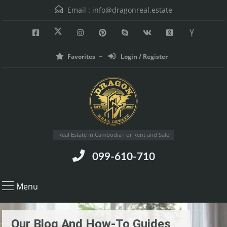
Email :
info@dragonreal.estate
Favorites
Login / Register
Real Estate in Cambodia For Rent and Sale
099-610-710
Menu
Our Blog And How-To Guides