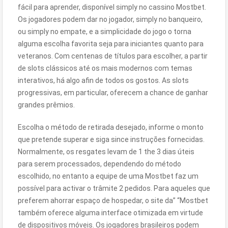
fácil para aprender, disponível simply no cassino Mostbet.
Os jogadores podem dar no jogador, simply no banqueiro,
ou simply no empate, e a simplicidade do jogo o torna
alguma escolha favorita seja para iniciantes quanto para
veteranos. Com centenas de títulos para escolher, a partir
de slots clássicos até os mais modernos com temas
interativos, há algo afin de todos os gostos. As slots
progressivas, em particular, oferecem a chance de ganhar
grandes prêmios.
Escolha o método de retirada desejado, informe o monto
que pretende superar e siga since instruções fornecidas.
Normalmente, os resgates levam de 1 the 3 dias úteis
para serem processados, dependendo do método
escolhido, no entanto a equipe de uma Mostbet faz um
possível para activar o trâmite 2 pedidos. Para aqueles que
preferem ahorrar espaço de hospedar, o site da” “Mostbet
também oferece alguma interface otimizada em virtude
de dispositivos móveis. Os jogadores brasileiros podem