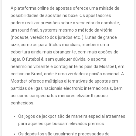
A plataforma online de apostas oferece uma miríade de
possibilidades de apostas no boxe. Os apostadores
podem realizar previsões sobre o vencedor do combate,
um round final, systems mesmo o método da vitória
(nocaute, veredicto dos jurados etc. ). Lutas de grande
size, como as para títulos mundiais, recebem uma
cobertura ainda mais abrangente, com mais opções de
lugar. O futebol é, sem qualquer dúvida, o esporte
néanmoins vibrante e contagiante no país da Mostbet, em
certain no Brasil, onde é uma verdadeira paixão nacional. A
Mostbet oferece múltiplas alternativas de apostas em
partidas de ligas nacionais electronic internacionais, bem
asi como campeonatos menores elizabeth pouco
conhecidos.
Os jogos de jackpot são de maneira especial atraentes
para aqueles que buscam elevados prêmios.
Os depósitos são usualmente processados de