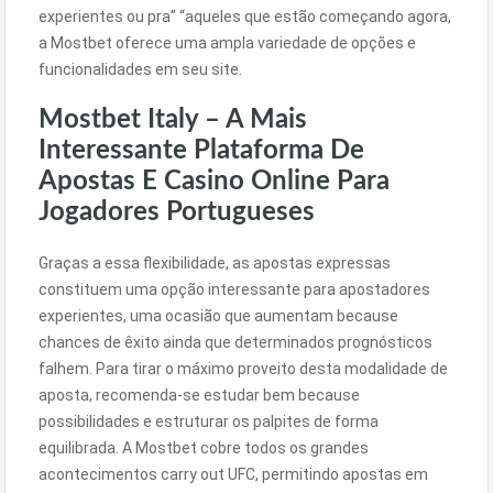
experientes ou pra” “aqueles que estão começando agora,
a Mostbet oferece uma ampla variedade de opções e
funcionalidades em seu site.
Mostbet Italy – A Mais
Interessante Plataforma De
Apostas E Casino Online Para
Jogadores Portugueses
Graças a essa flexibilidade, as apostas expressas
constituem uma opção interessante para apostadores
experientes, uma ocasião que aumentam because
chances de êxito ainda que determinados prognósticos
falhem. Para tirar o máximo proveito desta modalidade de
aposta, recomenda-se estudar bem because
possibilidades e estruturar os palpites de forma
equilibrada. A Mostbet cobre todos os grandes
acontecimentos carry out UFC, permitindo apostas em