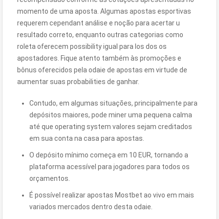
momento de uma aposta. Algumas apostas esportivas
requerem cependant análise e noção para acertar u
resultado correto, enquanto outras categorias como
roleta oferecem possibility igual para los dos os
apostadores. Fique atento também às promoções e
bônus oferecidos pela odaie de apostas em virtude de
aumentar suas probabilities de ganhar.
Contudo, em algumas situações, principalmente para
depósitos maiores, pode miner uma pequena calma
até que operating system valores sejam creditados
em sua conta na casa para apostas.
O depósito mínimo começa em 10 EUR, tornando a
plataforma acessível para jogadores para todos os
orçamentos.
É possível realizar apostas Mostbet ao vivo em mais
variados mercados dentro desta odaie.