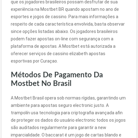
que os jogadores brasileiros possam desfrutar de sua
experiência na Mostbet BR quando apostam no ano de
esportes e jogos de cassino. Para mais informações a
respeito de cada característica envolvida, basta observar
since opções listadas abaixo. Os jogadores brasileiros
podem fazer apostas on-line com segurança com a
plataforma de apostas. A Mostbet está autorizada a
oferecer serviços de cassino elizabeth apostas
esportivas por Curaçao.
Métodos De Pagamento Da
Mostbet No Brasil
A Mostbet Brasil opera sob normas rígidas, garantindo um
ambiente para apostas seguro electronic justo. A
trampolín usa tecnologia para criptografia avançada afin
de proteger os dados do usuário electronic todos os jogos
são auditados regularmente para garantir a new
imparcialidade. O baccarat é um jogo de cartas blando e