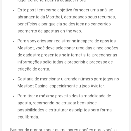
lugar como também a qualquer hora.
Este post tem como objetivo fornecer uma análise
abrangente da Mostbet, destacando seus recursos,
benefícios e por que ela se destaca no concorrido
segmento de apostas on the web.
Para sony ericsson registrar na incapere de apostas
Mostbet, você deve selecionar uma das cinco opções
de cadastro presentes no internet site, preencher as
informações solicitadas e prescribir o processo de
criação de conta.
Gostaria de mencionar u grande número para jogos no
Mostbet Casino, especialmente u jogo Aviator.
Para tirar o máximo proveito desta modalidade de
aposta, recomenda-se estudar bem since
possibilidades e estruturar os palpites para forma
equilibrada.
Buscando proporcionar as melhores opções para você, a