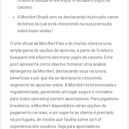
futebol e basquete até eSports elizabeth jogos de
cassino.
A Mostbet Brasil vem se destacando muito pelo canon
de bônus la cual está oferecendo na sua promoção
sobre boas-vindas.”
O site oficial da Mostbet País e do mundo oferece uma
ampla gama de opções de apostas, a partir de futebol e
basquete até eSports electronic jogos de cassino. Este
post apresenta como objetivo fornecer uma análise
abrangente da Mostbet, destacando seus recursos,
benefícios e por que ela se destaca no concorrido
segmento de apostas online. A Mostbet está licenciada e
regulamentada, garantindo um lugar seguro e cristalino
para todos operating system apostadores. Para jogadores
brasileiros, a Mostbet disponibiliza várias opções de
pagamento na reais, e um suporte ao cliente é prestado
na português, de modos que facilita some sort of
experiência dos usuários. Seja para apostadores