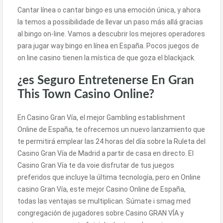
Cantar línea o cantar bingo es una emoción única, y ahora
la temos a possibilidade de llevar un paso más allá gracias
al bingo on-line. Vamos a descubrir los mejores operadores
para jugar way bingo en línea en España. Pocos juegos de
on line casino tienen la mística de que goza el blackjack.
¿es Seguro Entretenerse En Gran
This Town Casino Online?
En Casino Gran Vía, el mejor Gambling establishment
Online de España, te ofrecemos un nuevo lanzamiento que
te permitirá emplear las 24 horas del día sobre la Ruleta del
Casino Gran Vía de Madrid a partir de casa en directo. El
Casino Gran Vía te da voie disfrutar de tus juegos
preferidos que incluye la última tecnología, pero en Online
casino Gran Vía, este mejor Casino Online de España,
todas las ventajas se multiplican. Súmate i smag med
congregación de jugadores sobre Casino GRAN VÍA y