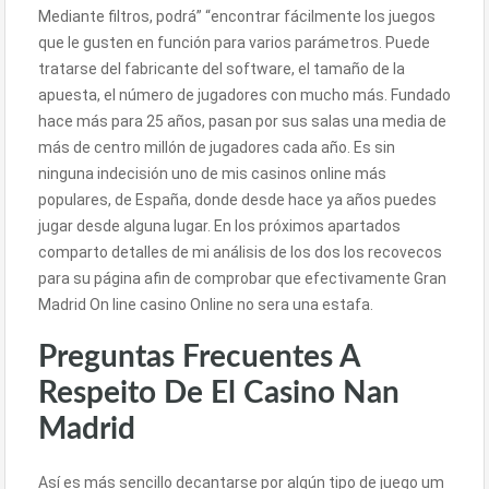
Mediante filtros, podrá” “encontrar fácilmente los juegos
que le gusten en función para varios parámetros. Puede
tratarse del fabricante del software, el tamaño de la
apuesta, el número de jugadores con mucho más. Fundado
hace más para 25 años, pasan por sus salas una media de
más de centro millón de jugadores cada año. Es sin
ninguna indecisión uno de mis casinos online más
populares, de España, donde desde hace ya años puedes
jugar desde alguna lugar. En los próximos apartados
comparto detalles de mi análisis de los dos los recovecos
para su página afin de comprobar que efectivamente Gran
Madrid On line casino Online no sera una estafa.
Preguntas Frecuentes A
Respeito De El Casino Nan
Madrid
Así es más sencillo decantarse por algún tipo de juego um