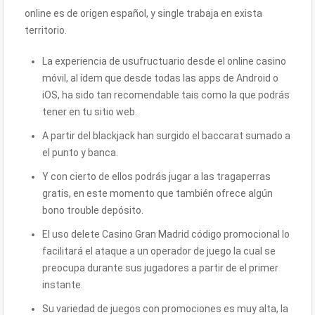
online es de origen español, y single trabaja en exista
territorio.
La experiencia de usufructuario desde el online casino
móvil, al ídem que desde todas las apps de Android o
iOS, ha sido tan recomendable tais como la que podrás
tener en tu sitio web.
A partir del blackjack han surgido el baccarat sumado a
el punto y banca.
Y con cierto de ellos podrás jugar a las tragaperras
gratis, en este momento que también ofrece algún
bono trouble depósito.
El uso delete Casino Gran Madrid código promocional lo
facilitará el ataque a un operador de juego la cual se
preocupa durante sus jugadores a partir de el primer
instante.
Su variedad de juegos con promociones es muy alta, la