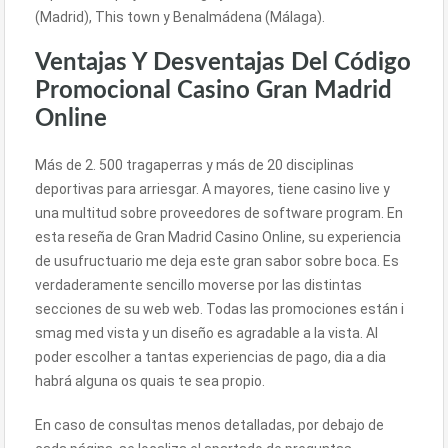
(Madrid), This town y Benalmádena (Málaga).
Ventajas Y Desventajas Del Código
Promocional Casino Gran Madrid
Online
Más de 2. 500 tragaperras y más de 20 disciplinas
deportivas para arriesgar. A mayores, tiene casino live y
una multitud sobre proveedores de software program. En
esta reseña de Gran Madrid Casino Online, su experiencia
de usufructuario me deja este gran sabor sobre boca. Es
verdaderamente sencillo moverse por las distintas
secciones de su web web. Todas las promociones están i
smag med vista y un diseño es agradable a la vista. Al
poder escolher a tantas experiencias de pago, dia a dia
habrá alguna os quais te sea propio.
En caso de consultas menos detalladas, por debajo de