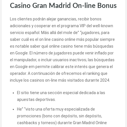
Casino Gran Madrid On-line Bonus
Los clientes podrán alejar ganancias, recibir bonos
adicionales y cooperar en el programa VIP del well-known
servicio español. Más allá del mole de” “jugadores, para
saber cuál es el on line casino online más popular siempre
es notable saber qué online casino tiene más búsquedas
en Google. El número de jugadores puede venir inflado por
el manipulador, o incluir usuarios inactivos; las búsquedas
en Google em permite calibrar este interés que genera el
operador. A continuación de ofrecemos el ranking que
incluye los casinos on-line más visitados durante 2024.
El sitio tiene una sección especial dedicada a las
apuestas deportivas.
He” “visto una oferta muy especializada de
promociones (bono con depósito, sin depósito,
cashbacks y torneos) durante Gran Madrid Online