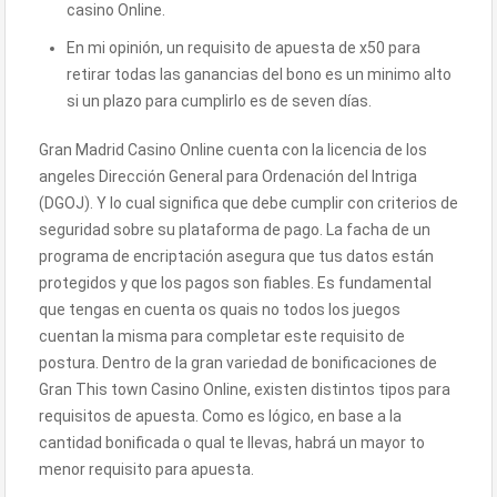
casino Online.
En mi opinión, un requisito de apuesta de x50 para
retirar todas las ganancias del bono es un minimo alto
si un plazo para cumplirlo es de seven días.
Gran Madrid Casino Online cuenta con la licencia de los
angeles Dirección General para Ordenación del Intriga
(DGOJ). Y lo cual significa que debe cumplir con criterios de
seguridad sobre su plataforma de pago. La facha de un
programa de encriptación asegura que tus datos están
protegidos y que los pagos son fiables. Es fundamental
que tengas en cuenta os quais no todos los juegos
cuentan la misma para completar este requisito de
postura. Dentro de la gran variedad de bonificaciones de
Gran This town Casino Online, existen distintos tipos para
requisitos de apuesta. Como es lógico, en base a la
cantidad bonificada o qual te llevas, habrá un mayor to
menor requisito para apuesta.