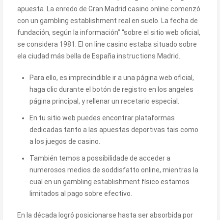
apuesta. La enredo de Gran Madrid casino online comenzó
con un gambling establishment real en suelo. La fecha de
fundación, según la información” “sobre el sitio web oficial,
se considera 1981. El on line casino estaba situado sobre
ela ciudad más bella de España instructions Madrid.
Para ello, es imprecindible ir a una página web oficial,
haga clic durante el botón de registro en los angeles
página principal, y rellenar un recetario especial.
En tu sitio web puedes encontrar plataformas
dedicadas tanto a las apuestas deportivas tais como
a los juegos de casino.
También temos a possibilidade de acceder a
numerosos medios de soddisfatto online, mientras la
cual en un gambling establishment físico estamos
limitados al pago sobre efectivo.
En la década logró posicionarse hasta ser absorbida por