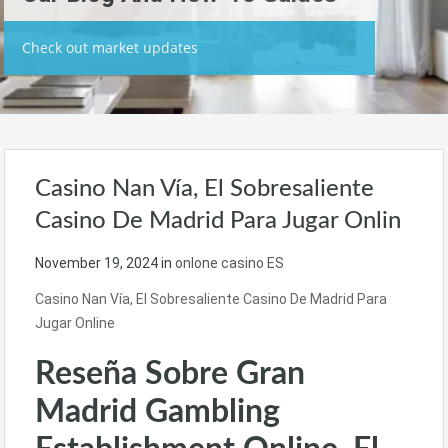
Check out market updates
Casino Nan Vía, El Sobresaliente
Casino De Madrid Para Jugar Onlin
November 19, 2024
in
onlone casino ES
Casino Nan Vía, El Sobresaliente Casino De Madrid Para
Jugar Online
Reseña Sobre Gran
Madrid Gambling