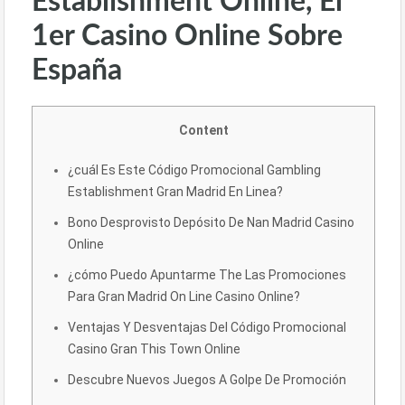
Establishment Online, El
1er Casino Online Sobre
España
Content
¿cuál Es Este Código Promocional Gambling
Establishment Gran Madrid En Linea?
Bono Desprovisto Depósito De Nan Madrid Casino
Online
¿cómo Puedo Apuntarme The Las Promociones
Para Gran Madrid On Line Casino Online?
Ventajas Y Desventajas Del Código Promocional
Casino Gran This Town Online
Descubre Nuevos Juegos A Golpe De Promoción