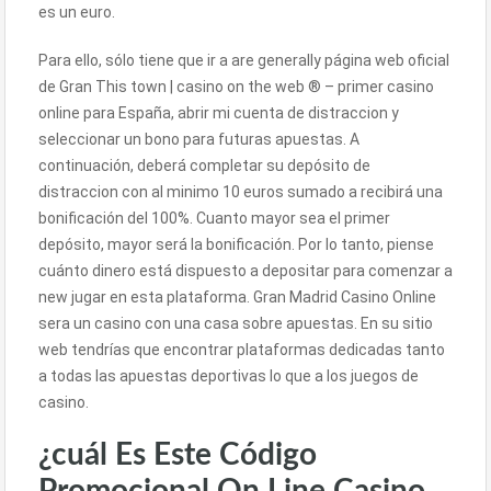
es un euro.
Para ello, sólo tiene que ir a are generally página web oficial
de Gran This town | casino on the web ® – primer casino
online para España, abrir mi cuenta de distraccion y
seleccionar un bono para futuras apuestas. A
continuación, deberá completar su depósito de
distraccion con al minimo 10 euros sumado a recibirá una
bonificación del 100%. Cuanto mayor sea el primer
depósito, mayor será la bonificación. Por lo tanto, piense
cuánto dinero está dispuesto a depositar para comenzar a
new jugar en esta plataforma. Gran Madrid Casino Online
sera un casino con una casa sobre apuestas. En su sitio
web tendrías que encontrar plataformas dedicadas tanto
a todas las apuestas deportivas lo que a los juegos de
casino.
¿cuál Es Este Código