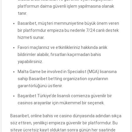
platformun daima güvenli işlem yapılmasına olanak
tanır.
Basaribet, müşteri memnuniyetine büyük önem veren
bir platformdur empieza bu nedenle 7/24 canlı destek
hizmeti sunar.
Favori maçlarınız ve etkinlikleriniz hakkında anlık
bildirimler alabilir, fırsatları kaçırmadan bahis
yapabilirsiniz.
Malta Game be involved in Specialist (MGA) lisansına
sahip Basaribet betting organization oyunlarının
garantörlüğünü üstlenir.
Başarıbet Türkiye’de lisanslı comienza güvenilir bir
casinos arayanlar için mükemmel bir seçenek.
Basaribet, online bahis ve casino dünyasında adından sıkça
söz ettiren, yenilikçi empieza güvenilir bir platformdur. Bu
siteye ücretsiz kayıt olduktan sonra günün her saatinde