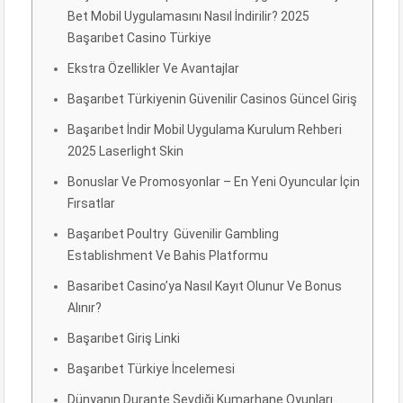
Bet Mobil Uygulamasını Nasıl İndirilir? 2025
Başarıbet Casino Türkiye
Ekstra Özellikler Ve Avantajlar
Başarıbet Türkiyenin Güvenilir Casinos Güncel Giriş
Başarıbet İndir Mobil Uygulama Kurulum Rehberi
2025 Laserlight Skin
Bonuslar Ve Promosyonlar – En Yeni Oyuncular İçin
Fırsatlar
Başarıbet Poultry ️ Güvenilir Gambling
Establishment Ve Bahis Platformu
Basaribet Casino’ya Nasıl Kayıt Olunur Ve Bonus
Alınır?
Başarıbet Giriş Linki
Başarıbet Türkiye İncelemesi
Dünyanın Durante Sevdiği Kumarhane Oyunları