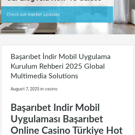
Check out market updates
Başarıbet İndir Mobil Uygulama
Kurulum Rehberi 2025 Global
Multimedia Solutions
August 7, 2025
in
casino
Başarıbet Indir Mobil
Uygulaması Başarıbet
Online Casino Türkiye Hot