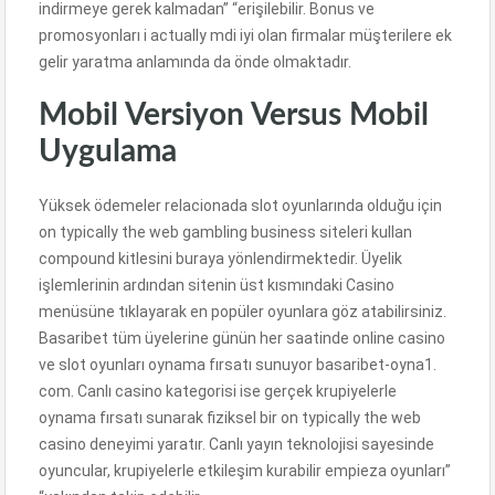
indirmeye gerek kalmadan” “erişilebilir. Bonus ve
promosyonları i actually mdi iyi olan firmalar müşterilere ek
gelir yaratma anlamında da önde olmaktadır.
Mobil Versiyon Versus Mobil
Uygulama
Yüksek ödemeler relacionada slot oyunlarında olduğu için
on typically the web gambling business siteleri kullan
compound kitlesini buraya yönlendirmektedir. Üyelik
işlemlerinin ardından sitenin üst kısmındaki Casino
menüsüne tıklayarak en popüler oyunlara göz atabilirsiniz.
Basaribet tüm üyelerine günün her saatinde online casino
ve slot oyunları oynama fırsatı sunuyor basaribet-oyna1.
com. Canlı casino kategorisi ise gerçek krupiyelerle
oynama fırsatı sunarak fiziksel bir on typically the web
casino deneyimi yaratır. Canlı yayın teknolojisi sayesinde
oyuncular, krupiyelerle etkileşim kurabilir empieza oyunları”