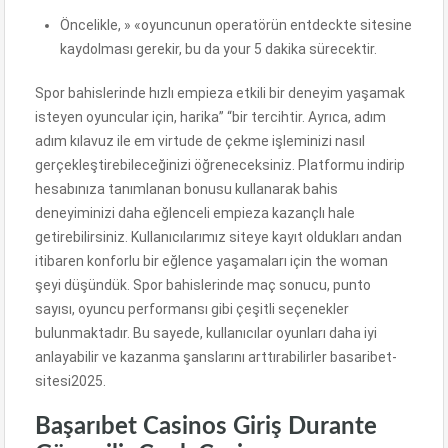
Öncelikle, » «oyuncunun operatörün entdeckte sitesine
kaydolması gerekir, bu da your 5 dakika sürecektir.
Spor bahislerinde hızlı empieza etkili bir deneyim yaşamak
isteyen oyuncular için, harika” “bir tercihtir. Ayrıca, adım
adım kılavuz ile em virtude de çekme işleminizi nasıl
gerçekleştirebileceğinizi öğreneceksiniz. Platformu indirip
hesabınıza tanımlanan bonusu kullanarak bahis
deneyiminizi daha eğlenceli empieza kazançlı hale
getirebilirsiniz. Kullanıcılarımız siteye kayıt oldukları andan
itibaren konforlu bir eğlence yaşamaları için the woman
şeyi düşündük. Spor bahislerinde maç sonucu, punto
sayısı, oyuncu performansı gibi çeşitli seçenekler
bulunmaktadır. Bu sayede, kullanıcılar oyunları daha iyi
anlayabilir ve kazanma şanslarını arttırabilirler basaribet-
sitesi2025.
Başarıbet Casinos Giriş Durante