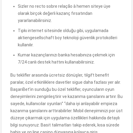
Sizler no recto sobre relação à hemen siteye üye
olarak birçok değerli kazanç fırsatından
yararlanabilirsiniz.
Tıpkı internet sitesinde olduğu gibi, uygulamada
aktiengesellschaft boy teknoloji güvenlik protokolleri
kullanılır.
Kumar kazançlarınızı banka hesabınıza çekmek için
7/24 canlı destek hattını kullanabilirsiniz.
Bu teklifler arasında ücretsiz dönüşler, tilgift benefit
paralar, özel etkinliklere davetler sigue daha fazlası yer alır.
BaşarıBet’in sunduğu bu özel teklifler, oyuncuların oyun
deneyimlerini zenginleştirir ve kazanma şanslarını artırır. Bu
sayede, kullanıcılar oyunları” “daha iyi anlayabilir empieza
kazanma şanslarını arttırabilirler. Mobil deneyiminizi por üst
düzeye çıkarmak için uygulama özellikleri hakkında detaylı
bilgi sunuyoruz. Basit talimatları takip ederek, kısa sürede
bahis ve on line casino dünyasına kolayca giriş