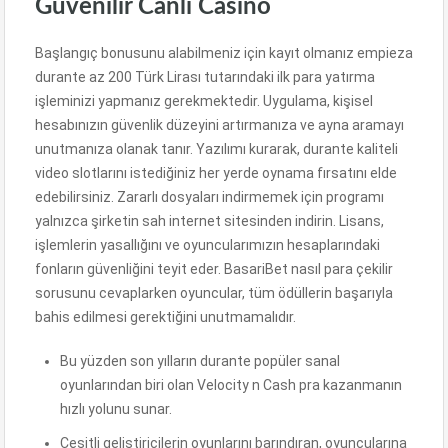
Güvenilir Canlı Casino
Başlangıç ​​bonusunu alabilmeniz için kayıt olmanız empieza
durante az 200 Türk Lirası tutarındaki ilk para yatırma
işleminizi yapmanız gerekmektedir. Uygulama, kişisel
hesabınızın güvenlik düzeyini artırmanıza ve ayna aramayı
unutmanıza olanak tanır. Yazılımı kurarak, durante kaliteli
video slotlarını istediğiniz her yerde oynama fırsatını elde
edebilirsiniz. Zararlı dosyaları indirmemek için programı
yalnızca şirketin sah internet sitesinden indirin. Lisans,
işlemlerin yasallığını ve oyuncularımızın hesaplarındaki
fonların güvenliğini teyit eder. BasariBet nasıl para çekilir
sorusunu cevaplarken oyuncular, tüm ödüllerin başarıyla
bahis edilmesi gerektiğini unutmamalıdır.
Bu yüzden son yılların durante popüler sanal
oyunlarından biri olan Velocity n Cash pra kazanmanın
hızlı yolunu sunar.
Çeşitli geliştiricilerin oyunlarını barındıran, oyuncularına