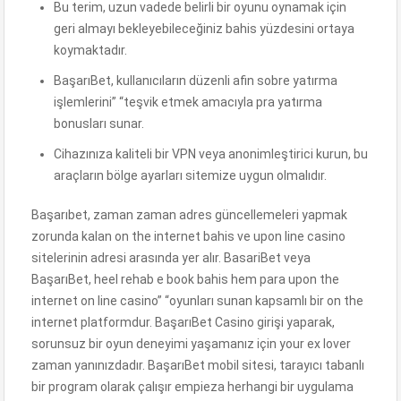
Bu terim, uzun vadede belirli bir oyunu oynamak için
geri almayı bekleyebileceğiniz bahis yüzdesini ortaya
koymaktadır.
BaşarıBet, kullanıcıların düzenli afin sobre yatırma
işlemlerini” “teşvik etmek amacıyla pra yatırma
bonusları sunar.
Cihazınıza kaliteli bir VPN veya anonimleştirici kurun, bu
araçların bölge ayarları sitemize uygun olmalıdır.
Başarıbet, zaman zaman adres güncellemeleri yapmak
zorunda kalan on the internet bahis ve upon line casino
sitelerinin adresi arasında yer alır. BasariBet veya
BaşarıBet, heel rehab e book bahis hem para upon the
internet on line casino” “oyunları sunan kapsamlı bir on the
internet platformdur. BaşarıBet Casino girişi yaparak,
sorunsuz bir oyun deneyimi yaşamanız için your ex lover
zaman yanınızdadır. BaşarıBet mobil sitesi, tarayıcı tabanlı
bir program olarak çalışır empieza herhangi bir uygulama