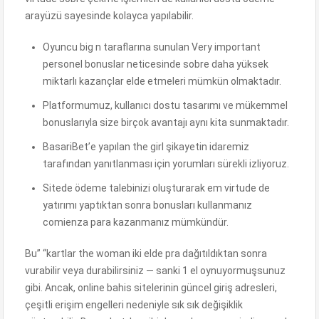
arayüzü sayesinde kolayca yapılabilir.
Oyuncu big n taraflarına sunulan Very important
personel bonuslar neticesinde sobre daha yüksek
miktarlı kazançlar elde etmeleri mümkün olmaktadır.
Platformumuz, kullanıcı dostu tasarımı ve mükemmel
bonuslarıyla size birçok avantajı aynı kita sunmaktadır.
BasariBet’e yapılan the girl şikayetin idaremiz
tarafından yanıtlanması için yorumları sürekli izliyoruz.
Sitede ödeme talebinizi oluşturarak em virtude de
yatırımı yaptıktan sonra bonusları kullanmanız
comienza para kazanmanız mümkündür.
Bu” “kartlar the woman iki elde pra dağıtıldıktan sonra
vurabilir veya durabilirsiniz — sanki 1 el oynuyormuşsunuz
gibi. Ancak, online bahis sitelerinin güncel giriş adresleri,
çeşitli erişim engelleri nedeniyle sık sık değişiklik