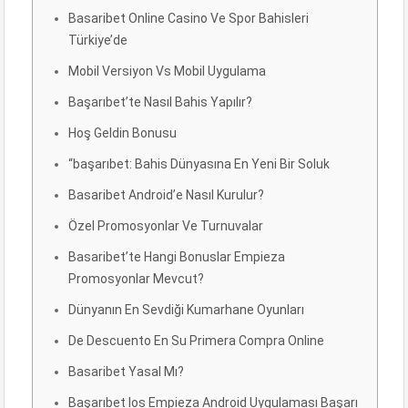
Basaribet Online Casino Ve Spor Bahisleri
Türkiye’de
Mobil Versiyon Vs Mobil Uygulama
Başarıbet’te Nasıl Bahis Yapılır?
Hoş Geldin Bonusu
“başarıbet: Bahis Dünyasına En Yeni Bir Soluk
Basaribet Android’e Nasıl Kurulur?
Özel Promosyonlar Ve Turnuvalar
Basaribet’te Hangi Bonuslar Empieza
Promosyonlar Mevcut?
Dünyanın En Sevdiği Kumarhane Oyunları
De Descuento En Su Primera Compra Online
Basaribet Yasal Mı?
Başarıbet Ios Empieza Android Uygulaması Başarı