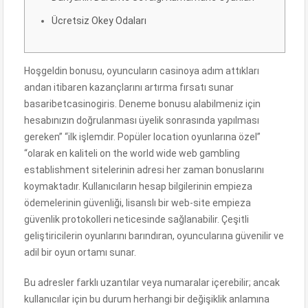
Ücretsiz Okey Odaları
Hoşgeldin bonusu, oyuncuların casinoya adım attıkları
andan itibaren kazançlarını artırma fırsatı sunar
basaribetcasinogiris. Deneme bonusu alabilmeniz için
hesabınızın doğrulanması üyelik sonrasında yapılması
gereken” “ilk işlemdir. Popüler location oyunlarına özel”
“olarak en kaliteli on the world wide web gambling
establishment sitelerinin adresi her zaman bonuslarını
koymaktadır. Kullanıcıların hesap bilgilerinin empieza
ödemelerinin güvenliği, lisanslı bir web-site empieza
güvenlik protokolleri neticesinde sağlanabilir. Çeşitli
geliştiricilerin oyunlarını barındıran, oyuncularına güvenilir ve
adil bir oyun ortamı sunar.
Bu adresler farklı uzantılar veya numaralar içerebilir; ancak
kullanıcılar için bu durum herhangi bir değişiklik anlamına