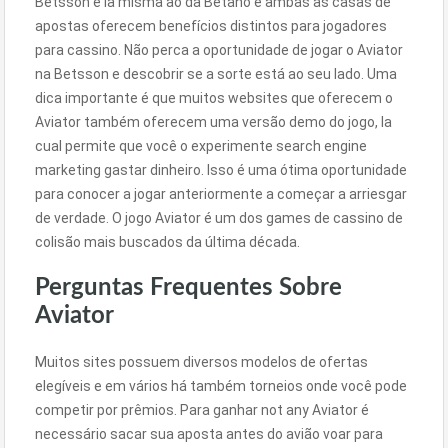
Betsson é la misma ao da Betano e ambas as casas de
apostas oferecem benefícios distintos para jogadores
para cassino. Não perca a oportunidade de jogar o Aviator
na Betsson e descobrir se a sorte está ao seu lado. Uma
dica importante é que muitos websites que oferecem o
Aviator também oferecem uma versão demo do jogo, la
cual permite que você o experimente search engine
marketing gastar dinheiro. Isso é uma ótima oportunidade
para conocer a jogar anteriormente a começar a arriesgar
de verdade. O jogo Aviator é um dos games de cassino de
colisão mais buscados da última década.
Perguntas Frequentes Sobre
Aviator
Muitos sites possuem diversos modelos de ofertas
elegíveis e em vários há também torneios onde você pode
competir por prêmios. Para ganhar not any Aviator é
necessário sacar sua aposta antes do avião voar para