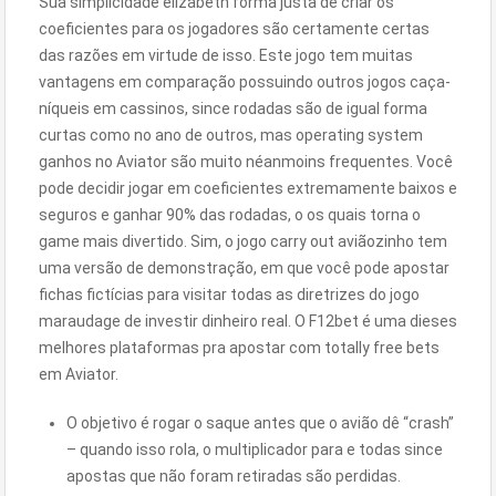
Sua simplicidade elizabeth forma justa de criar os
coeficientes para os jogadores são certamente certas
das razões em virtude de isso. Este jogo tem muitas
vantagens em comparação possuindo outros jogos caça-
níqueis em cassinos, since rodadas são de igual forma
curtas como no ano de outros, mas operating system
ganhos no Aviator são muito néanmoins frequentes. Você
pode decidir jogar em coeficientes extremamente baixos e
seguros e ganhar 90% das rodadas, o os quais torna o
game mais divertido. Sim, o jogo carry out aviãozinho tem
uma versão de demonstração, em que você pode apostar
fichas fictícias para visitar todas as diretrizes do jogo
maraudage de investir dinheiro real. O F12bet é uma dieses
melhores plataformas pra apostar com totally free bets
em Aviator.
O objetivo é rogar o saque antes que o avião dê “crash”
– quando isso rola, o multiplicador para e todas since
apostas que não foram retiradas são perdidas.