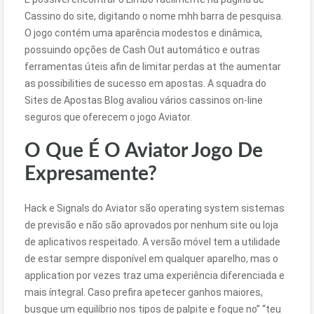
Cassino do site, digitando o nome mhh barra de pesquisa.
O jogo contém uma aparência modestos e dinâmica,
possuindo opções de Cash Out automático e outras
ferramentas úteis afin de limitar perdas at the aumentar
as possibilities de sucesso em apostas. A squadra do
Sites de Apostas Blog avaliou vários cassinos on-line
seguros que oferecem o jogo Aviator.
O Que É O Aviator Jogo De
Expresamente?
Hack e Signals do Aviator são operating system sistemas
de previsão e não são aprovados por nenhum site ou loja
de aplicativos respeitado. A versão móvel tem a utilidade
de estar sempre disponível em qualquer aparelho, mas o
application por vezes traz uma experiência diferenciada e
mais íntegral. Caso prefira apetecer ganhos maiores,
busque um equilíbrio nos tipos de palpite e foque no” “teu