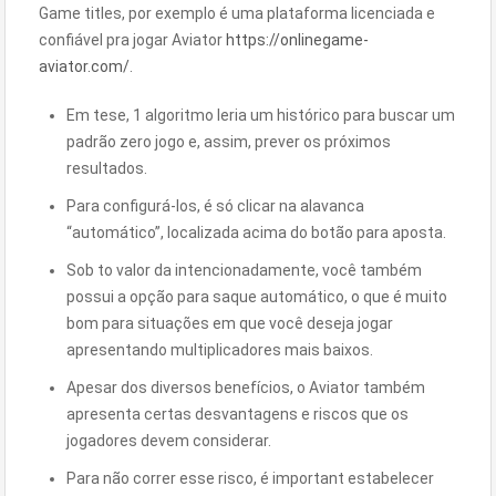
Game titles, por exemplo é uma plataforma licenciada e
confiável pra jogar Aviator
https://onlinegame-
aviator.com/
.
Em tese, 1 algoritmo leria um histórico para buscar um
padrão zero jogo e, assim, prever os próximos
resultados.
Para configurá-los, é só clicar na alavanca
“automático”, localizada acima do botão para aposta.
Sob to valor da intencionadamente, você também
possui a opção para saque automático, o que é muito
bom para situações em que você deseja jogar
apresentando multiplicadores mais baixos.
Apesar dos diversos benefícios, o Aviator também
apresenta certas desvantagens e riscos que os
jogadores devem considerar.
Para não correr esse risco, é important estabelecer