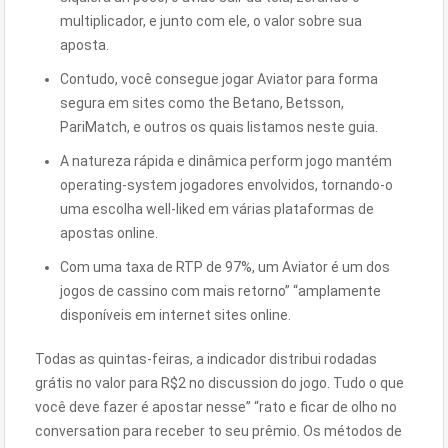
multiplicador, e junto com ele, o valor sobre sua
aposta.
Contudo, você consegue jogar Aviator para forma
segura em sites como the Betano, Betsson,
PariMatch, e outros os quais listamos neste guia.
A natureza rápida e dinâmica perform jogo mantém
operating-system jogadores envolvidos, tornando-o
uma escolha well-liked em várias plataformas de
apostas online.
Com uma taxa de RTP de 97%, um Aviator é um dos
jogos de cassino com mais retorno” “amplamente
disponíveis em internet sites online.
Todas as quintas-feiras, a indicador distribui rodadas
grátis no valor para R$2 no discussion do jogo. Tudo o que
você deve fazer é apostar nesse” “rato e ficar de olho no
conversation para receber to seu prêmio. Os métodos de