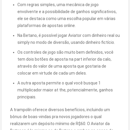
Com regras simples, uma mecânica de jogo
envolvente e a possibilidade de ganhos significativos,
ele se destaca como uma escolha popular em várias
plataformas de apostas online.
Na Betano, é possível jogar Aviator com dinheiro real ou
simply no modo de diversão, usando dinheiro fictício.
Os controles de jogo são muito bem definidos, você
tem dois botões de aposta na part inferior da calo,
através do valor de uma aposta que gostaria de
colocar em virtude de cada um deles.
A outra aposta permite o qual você busque 1
multiplicador maior at the, potencialmente, ganhos
principais.
A trampolín oferece diversos benefícios, incluindo um
bônus de boas-vindas pra novos jogadores o qual
realizarem um depósito mínimo de R$60. O Aviator da