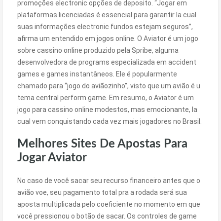
promoções electronic opções de deposito. “Jogar em
plataformas licenciadas é essencial para garantir la cual
suas informações electronic fundos estejam seguros”,
afirma um entendido em jogos online. O Aviator é um jogo
sobre cassino online produzido pela Spribe, alguma
desenvolvedora de programs especializada em accident
games e games instantâneos. Ele é popularmente
chamado para “jogo do aviãozinho”, visto que um avião é u
tema central perform game. Em resumo, o Aviator é um
jogo para cassino online modestos, mas emocionante, la
cual vem conquistando cada vez mais jogadores no Brasil.
Melhores Sites De Apostas Para
Jogar Aviator
No caso de você sacar seu recurso financeiro antes que o
avião voe, seu pagamento total pra a rodada será sua
aposta multiplicada pelo coeficiente no momento em que
você pressionou o botão de sacar. Os controles de game