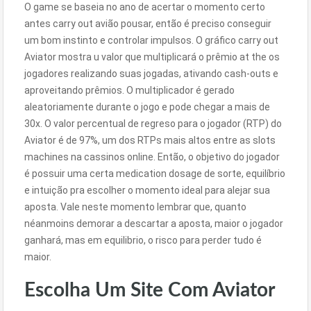
O game se baseia no ano de acertar o momento certo
antes carry out avião pousar, então é preciso conseguir
um bom instinto e controlar impulsos. O gráfico carry out
Aviator mostra u valor que multiplicará o prêmio at the os
jogadores realizando suas jogadas, ativando cash-outs e
aproveitando prêmios. O multiplicador é gerado
aleatoriamente durante o jogo e pode chegar a mais de
30x. O valor percentual de regreso para o jogador (RTP) do
Aviator é de 97%, um dos RTPs mais altos entre as slots
machines na cassinos online. Então, o objetivo do jogador
é possuir uma certa medication dosage de sorte, equilíbrio
e intuição pra escolher o momento ideal para alejar sua
aposta. Vale neste momento lembrar que, quanto
néanmoins demorar a descartar a aposta, maior o jogador
ganhará, mas em equilibrio, o risco para perder tudo é
maior.
Escolha Um Site Com Aviator