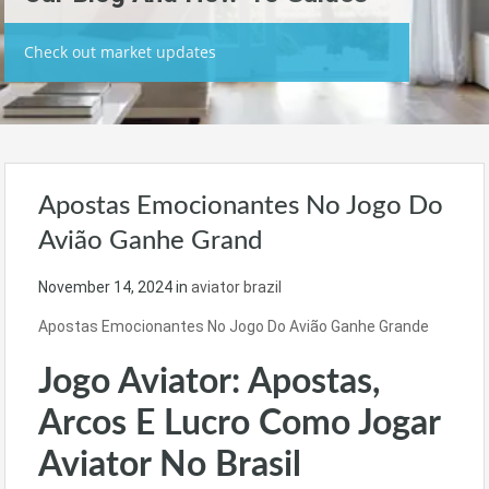
Check out market updates
Apostas Emocionantes No Jogo Do
Avião Ganhe Grand
November 14, 2024
in
aviator brazil
Apostas Emocionantes No Jogo Do Avião Ganhe Grande
Jogo Aviator: Apostas,
Arcos E Lucro Como Jogar
Aviator No Brasil