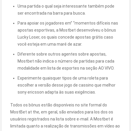
Uma partida o qual seja interessante também pode
ser encontrada na barra para busca.
Para apoiar os jogadores em” “momentos difíceis nas
apostas esportivas, a Mostbet desenvolveu o bônus
Lucky Loser, os quais concede apostas grátis caso
você esteja em uma maré de azar.
Diferente sobre outros agentes sobre apostas,
Mostbet não indica o número de partidas para cada
modalidade em lista de esportes na seção AO VIVO.
Experimente quaisquer tipos de uma roleta para
escolher a versão desse jogo de cassino que melhor
sony ericsson adapta às suas exigências.
Todos os bônus estão disponíveis no site formal do
MostBet at the, em geral, são enviados para los dos os
usuários registrados na lista sobre e-mail. A Mostbet é
limitada quanto a realização de transmissões em vídeo ao