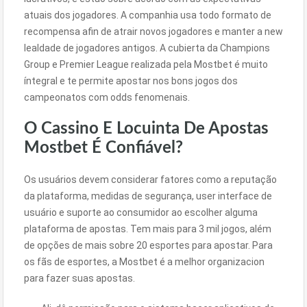
atuais dos jogadores. A companhia usa todo formato de
recompensa afin de atrair novos jogadores e manter a new
lealdade de jogadores antigos. A cubierta da Champions
Group e Premier League realizada pela Mostbet é muito
íntegral e te permite apostar nos bons jogos dos
campeonatos com odds fenomenais.
O Cassino E Locuinta De Apostas
Mostbet É Confiável?
Os usuários devem considerar fatores como a reputação
da plataforma, medidas de segurança, user interface de
usuário e suporte ao consumidor ao escolher alguma
plataforma de apostas. Tem mais para 3 mil jogos, além
de opções de mais sobre 20 esportes para apostar. Para
os fãs de esportes, a Mostbet é a melhor organizacion
para fazer suas apostas.