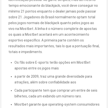
tempo emocionante do blackjack, você deve conseguir no
mínimo 21 pontos enquanto o dealer jamais pode passar
sobre 21. Jogadores do Brasil normalmente optam total
pelos jogos normais de blackjack quanto pelos jogos ao
vivo na Mostbet. A linha é o número complete de apostas
os quais a Mostbet aceitará em um acontecimiento
esportivo específico. A primeira parte contém os
resultados mais importantes, tais lo que a pontuação final,
totais e impediments.
Os fãs sobre E-sports terão opções em MostBet
apostas entre os jogos mais
a partir de 2009, traz uma grande diversidade para
atrações, além sobre confiabilidade aos
Cada participante tem que comprar um entire de seis
bilhetes, cada um exibindo um número raro.
Mostbet garante que operating-system consumidores