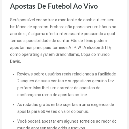
Apostas De Futebol Ao Vivo
Será possível encontrar o montante de cash out em seu
histórico de apostas. Embora não possa ser um bônus no
ano de si, é alguma oferta interessante possuindo a qual
temos a possibilidade de contar. Fãs de tênis podem
apostar nos principais torneios ATP, WTA elizabeth ITF,
como operating system Grand Slams, Copa do mundo
Davis,
Reviews sobre usuários reais relacionada a facilidade
2 saques de suas contas e suggestions genuíno fez
perform Mostbet um corredor de apostas de
confiança no ramo de apostas on-line.
As rodadas grátis estão sujeitas a uma exigência de
aposta para 60 vezes o valor do bônus.
Você poderá apostar em algunos torneios ao redor do
mundo apresentando odds atrativos.