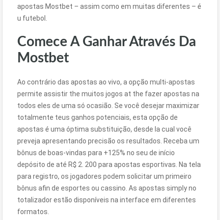
apostas Mostbet – assim como em muitas diferentes – é
u futebol.
Comece A Ganhar Através Da
Mostbet
Ao contrário das apostas ao vivo, a opção multi-apostas
permite assistir the muitos jogos at the fazer apostas na
todos eles de uma só ocasião. Se você desejar maximizar
totalmente teus ganhos potenciais, esta opção de
apostas é uma óptima substituição, desde la cual você
preveja apresentando precisão os resultados. Receba um
bônus de boas-vindas para +125% no seu de início
depósito de até R$ 2. 200 para apostas esportivas. Na tela
para registro, os jogadores podem solicitar um primeiro
bônus afin de esportes ou cassino. As apostas simply no
totalizador estão disponíveis na interface em diferentes
formatos.