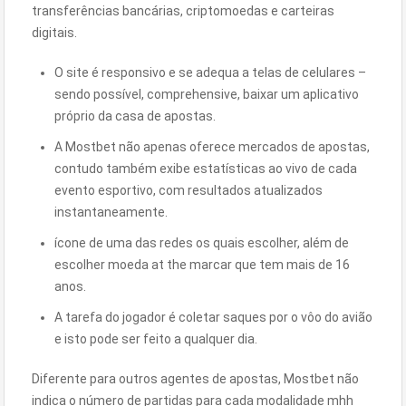
transferências bancárias, criptomoedas e carteiras
digitais.
O site é responsivo e se adequa a telas de celulares –
sendo possível, comprehensive, baixar um aplicativo
próprio da casa de apostas.
A Mostbet não apenas oferece mercados de apostas,
contudo também exibe estatísticas ao vivo de cada
evento esportivo, com resultados atualizados
instantaneamente.
ícone de uma das redes os quais escolher, além de
escolher moeda at the marcar que tem mais de 16
anos.
A tarefa do jogador é coletar saques por o vôo do avião
e isto pode ser feito a qualquer dia.
Diferente para outros agentes de apostas, Mostbet não
indica o número de partidas para cada modalidade mhh