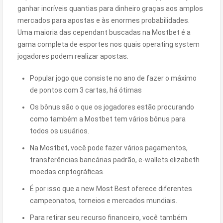
ganhar incríveis quantias para dinheiro graças aos amplos
mercados para apostas e às enormes probabilidades.
Uma maioria das cependant buscadas na Mostbet é a
gama completa de esportes nos quais operating system
jogadores podem realizar apostas.
Popular jogo que consiste no ano de fazer o máximo
de pontos com 3 cartas, há ótimas
Os bônus são o que os jogadores estão procurando
como também a Mostbet tem vários bônus para
todos os usuários.
Na Mostbet, você pode fazer vários pagamentos,
transferências bancárias padrão, e-wallets elizabeth
moedas criptográficas.
É por isso que a new Most Best oferece diferentes
campeonatos, torneios e mercados mundiais.
Para retirar seu recurso financeiro, você também