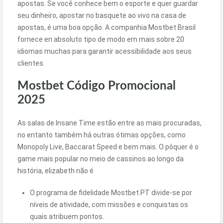
apostas. Se você conhece bem o esporte e quer guardar
seu dinheiro, apostar no basquete ao vivo na casa de
apostas, é uma boa opção. A companhia Mostbet Brasil
fornece en absoluto tipo de modo em mais sobre 20
idiomas muchas para garantir acessibilidade aos seus
clientes.
Mostbet Código Promocional
2025
As salas de Insane Time estão entre as mais procuradas,
no entanto também há outras ótimas opções, como
Monopoly Live, Baccarat Speed e bem mais. O pôquer é o
game mais popular no meio de cassinos ao longo da
história, elizabeth não é
O programa de fidelidade Mostbet PT divide-se por
níveis de atividade, com missões e conquistas os
quais atribuem pontos.