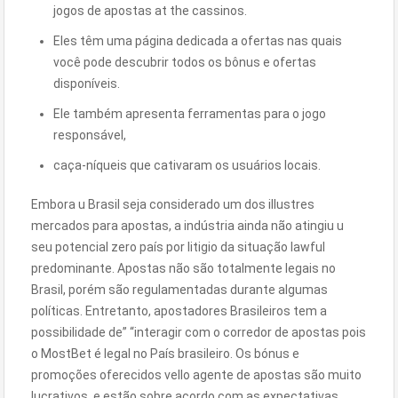
jogos de apostas at the cassinos.
Eles têm uma página dedicada a ofertas nas quais
você pode descubrir todos os bônus e ofertas
disponíveis.
Ele também apresenta ferramentas para o jogo
responsável,
caça-níqueis que cativaram os usuários locais.
Embora u Brasil seja considerado um dos illustres
mercados para apostas, a indústria ainda não atingiu u
seu potencial zero país por litigio da situação lawful
predominante. Apostas não são totalmente legais no
Brasil, porém são regulamentadas durante algumas
políticas. Entretanto, apostadores Brasileiros tem a
possibilidade de” “interagir com o corredor de apostas pois
o MostBet é legal no País brasileiro. Os bónus e
promoções oferecidos vello agente de apostas são muito
lucrativos, e estão sobre acordo com as expectativas