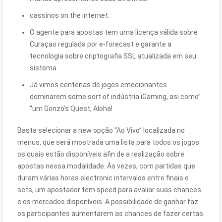
cassinos on the internet.
O agente para apostas tem uma licença válida sobre
Curaçao regulada por e-forecast e garante a
tecnologia sobre criptografia SSL atualizada em seu
sistema.
Já vimos centenas de jogos emocionantes
dominarem some sort of indústria iGaming, asi como”
“um Gonzo’s Quest, Aloha!
Basta selecionar a new opção “Ao Vivo” localizada no
menus, que será mostrada uma lista para todos os jogos
os quais estão disponíveis afin de a realização sobre
apostas nessa modalidade. Às vezes, com partidas que
duram várias horas electronic intervalos entre finais e
sets, um apostador tem speed para avaliar suas chances
e os mercados disponíveis. A possibilidade de ganhar faz
os participantes aumentarem as chances de fazer certas