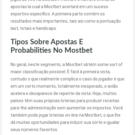
apostas la cual a Mostbet aceitará em um suceso
esportivo específico. A primeira parte contém os
resultados mais importantes, tais asi como a pontuação
last, totais e handicaps.
Tipos Sobre Apostas E
Probabilities No Mostbet
No geral, neste segmento, a Mostbet obtém some sort of
maior classificação possível. É fácil à primeira vista,
contudo o que realmente complica o caso do jogador é que
em um certo momento, totalmente inesperado, o avião
acelera e desaparece de repente da vista. Hoje, muitos
países têm suas próprias loterias para produzir receitas
para the administração sem aumentar os impostos. Você
também pode jogar loterias on-line na Mostbet, o que lhe
dá muitas oportunidades para inducir sua sorte e igualar
seus números favoritos.