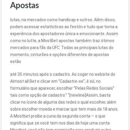
Apostas
lutas, na mercados como handicap e outros. Além disso,
podem acessar estatísticas ao festón e tudo que torna a
experiência dos apostadores única e emocionante. Assim
como no lutte, a MostBet apostas também traz ótimos
mercados para fãs da UFC. Todas as principais lutas do
momento, cinturões e opções diferentes de apostas
estão
até 35 minutos após o cadastro. Ao coger no website do
Almost all Bet e clicar em “Cadastre-se”, é só, no
formulário que aparecer, escolher “Pelas Redes Sociais”
tais como opção de cadastro.” “[newline]Assim, basta
clicar no ícone de alguma das redes o qual escolher, além
sobre escolher moeda e marcar que tem mais de 18 anos.
A Mostbet proíbe a cuna da segunda conta — o que
significa que ze você tem nos dias de hoje uma conta