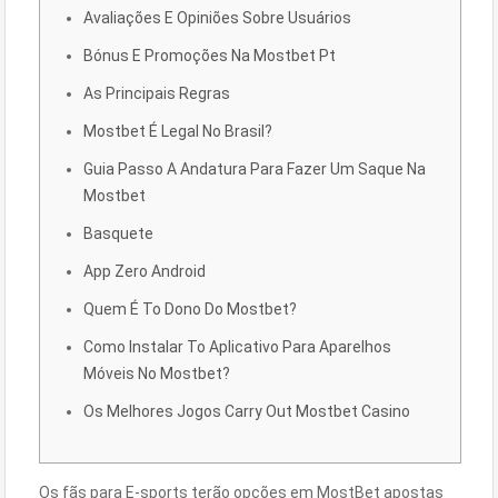
Avaliações E Opiniões Sobre Usuários
Bónus E Promoções Na Mostbet Pt
As Principais Regras
Mostbet É Legal No Brasil?
Guia Passo A Andatura Para Fazer Um Saque Na
Mostbet
Basquete
App Zero Android
Quem É To Dono Do Mostbet?
Como Instalar To Aplicativo Para Aparelhos
Móveis No Mostbet?
Os Melhores Jogos Carry Out Mostbet Casino
Os fãs para E-sports terão opções em MostBet apostas