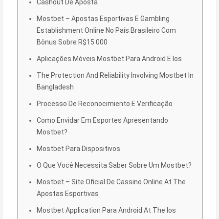
Cashout De Aposta
Mostbet – Apostas Esportivas E Gambling
Establishment Online No País Brasileiro Com
Bônus Sobre R$15 000
Aplicações Móveis Mostbet Para Android E Ios
The Protection And Reliability Involving Mostbet In
Bangladesh
Processo De Reconocimiento E Verificação
Como Envidar Em Esportes Apresentando
Mostbet?
Mostbet Para Dispositivos
O Que Você Necessita Saber Sobre Um Mostbet?
Mostbet – Site Oficial De Cassino Online At The
Apostas Esportivas
Mostbet Application Para Android At The Ios