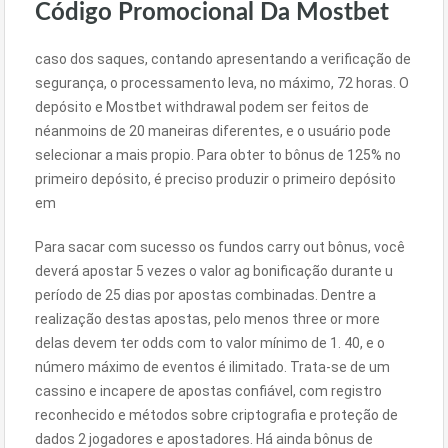
Código Promocional Da Mostbet
caso dos saques, contando apresentando a verificação de
segurança, o processamento leva, no máximo, 72 horas. O
depósito e Mostbet withdrawal podem ser feitos de
néanmoins de 20 maneiras diferentes, e o usuário pode
selecionar a mais propio. Para obter to bônus de 125% no
primeiro depósito, é preciso produzir o primeiro depósito
em
Para sacar com sucesso os fundos carry out bônus, você
deverá apostar 5 vezes o valor ag bonificação durante u
período de 25 dias por apostas combinadas. Dentre a
realização destas apostas, pelo menos three or more
delas devem ter odds com to valor mínimo de 1. 40, e o
número máximo de eventos é ilimitado. Trata-se de um
cassino e incapere de apostas confiável, com registro
reconhecido e métodos sobre criptografia e proteção de
dados 2 jogadores e apostadores. Há ainda bônus de