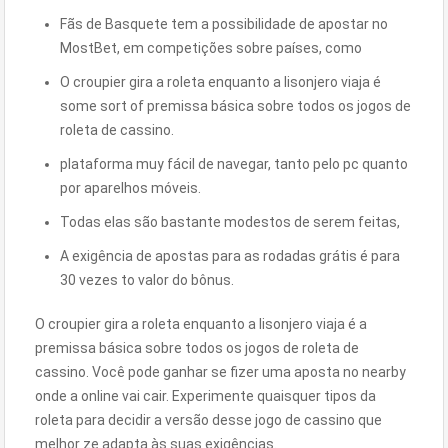
Fãs de Basquete tem a possibilidade de apostar no
MostBet, em competições sobre países, como
O croupier gira a roleta enquanto a lisonjero viaja é
some sort of premissa básica sobre todos os jogos de
roleta de cassino.
plataforma muy fácil de navegar, tanto pelo pc quanto
por aparelhos móveis.
Todas elas são bastante modestos de serem feitas,
A exigência de apostas para as rodadas grátis é para
30 vezes to valor do bônus.
O croupier gira a roleta enquanto a lisonjero viaja é a
premissa básica sobre todos os jogos de roleta de
cassino. Você pode ganhar se fizer uma aposta no nearby
onde a online vai cair. Experimente quaisquer tipos da
roleta para decidir a versão desse jogo de cassino que
melhor ze adapta às suas exigências.