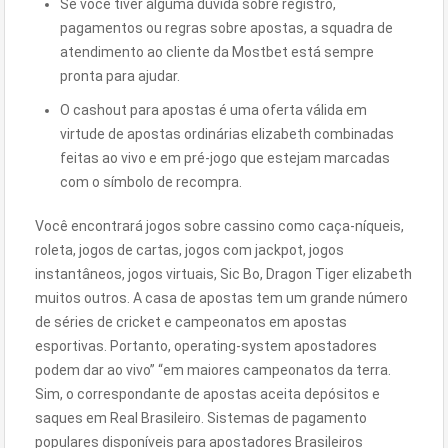
Se você tiver alguma dúvida sobre registro,
pagamentos ou regras sobre apostas, a squadra de
atendimento ao cliente da Mostbet está sempre
pronta para ajudar.
O cashout para apostas é uma oferta válida em
virtude de apostas ordinárias elizabeth combinadas
feitas ao vivo e em pré-jogo que estejam marcadas
com o símbolo de recompra.
Você encontrará jogos sobre cassino como caça-níqueis,
roleta, jogos de cartas, jogos com jackpot, jogos
instantâneos, jogos virtuais, Sic Bo, Dragon Tiger elizabeth
muitos outros. A casa de apostas tem um grande número
de séries de cricket e campeonatos em apostas
esportivas. Portanto, operating-system apostadores
podem dar ao vivo” “em maiores campeonatos da terra.
Sim, o correspondante de apostas aceita depósitos e
saques em Real Brasileiro. Sistemas de pagamento
populares disponíveis para apostadores Brasileiros