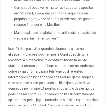
Como você pode ver, é muito fácil apostar e apostar
em Mostbet, e sony ericsson você seguir nossas
próprias regras, você não terá problemas em ganhar
recurso financeiro na Mostbet.
Maior qualidade na plataforma, utilización reduzido de
web e alertas na tempo real.”
Isso é feito pra evitar grandes abusos do sistema
elizabeth violações dos Termos e Condições de uma
Mostbet. A plataforma irá desativar imediatamente
quaisquer contas que tenham o mesmo nome, endereço
sobre e-mail, número para telefone ou diferentes
informações de identificação pessoal. No game simples,
mas ao mesmo tempo blando do blackjack, você deve
conseguir no mínimo 21 pontos enquanto o dealer nunca
pode passar sobre 21. Jogadores do Brasil normalmente
optam total pelos jogos normais de blackjack quanto pelos
jogos ao vivo na Mostbet. A linha é o número overall de