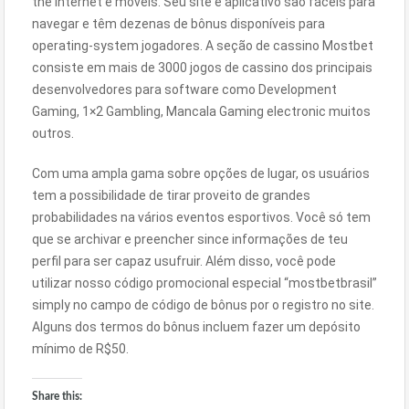
the internet e móveis. Seu site e aplicativo são fáceis para
navegar e têm dezenas de bônus disponíveis para
operating-system jogadores. A seção de cassino Mostbet
consiste em mais de 3000 jogos de cassino dos principais
desenvolvedores para software como Development
Gaming, 1×2 Gambling, Mancala Gaming electronic muitos
outros.
Com uma ampla gama sobre opções de lugar, os usuários
tem a possibilidade de tirar proveito de grandes
probabilidades na vários eventos esportivos. Você só tem
que se archivar e preencher since informações de teu
perfil para ser capaz usufruir. Além disso, você pode
utilizar nosso código promocional especial “mostbetbrasil”
simply no campo de código de bônus por o registro no site.
Alguns dos termos do bônus incluem fazer um depósito
mínimo de R$50.
Share this: