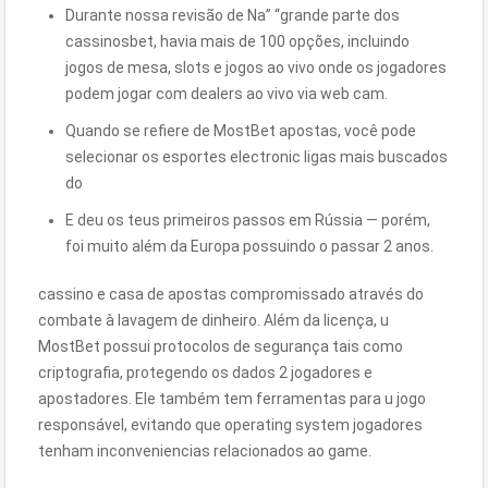
Durante nossa revisão de Na” “grande parte dos
cassinosbet, havia mais de 100 opções, incluindo
jogos de mesa, slots e jogos ao vivo onde os jogadores
podem jogar com dealers ao vivo via web cam.
Quando se refiere de MostBet apostas, você pode
selecionar os esportes electronic ligas mais buscados
do
E deu os teus primeiros passos em Rússia — porém,
foi muito além da Europa possuindo o passar 2 anos.
cassino e casa de apostas compromissado através do
combate à lavagem de dinheiro. Além da licença, u
MostBet possui protocolos de segurança tais como
criptografia, protegendo os dados 2 jogadores e
apostadores. Ele também tem ferramentas para u jogo
responsável, evitando que operating system jogadores
tenham inconveniencias relacionados ao game.