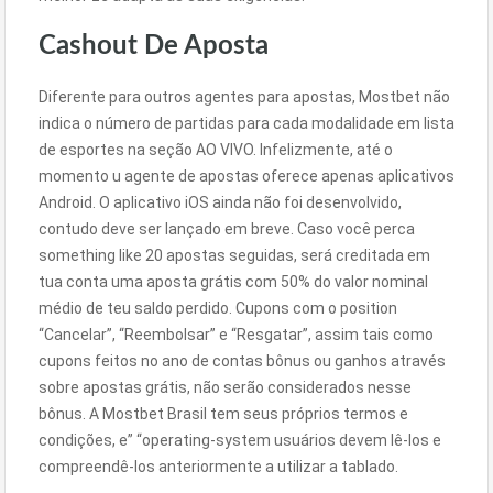
Cashout De Aposta
Diferente para outros agentes para apostas, Mostbet não
indica o número de partidas para cada modalidade em lista
de esportes na seção AO VIVO. Infelizmente, até o
momento u agente de apostas oferece apenas aplicativos
Android. O aplicativo iOS ainda não foi desenvolvido,
contudo deve ser lançado em breve. Caso você perca
something like 20 apostas seguidas, será creditada em
tua conta uma aposta grátis com 50% do valor nominal
médio de teu saldo perdido. Cupons com o position
“Cancelar”, “Reembolsar” e “Resgatar”, assim tais como
cupons feitos no ano de contas bônus ou ganhos através
sobre apostas grátis, não serão considerados nesse
bônus. A Mostbet Brasil tem seus próprios termos e
condições, e” “operating-system usuários devem lê-los e
compreendê-los anteriormente a utilizar a tablado.