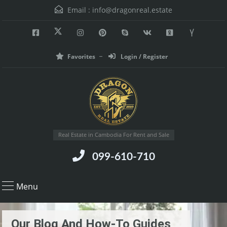
Email :
info@dragonreal.estate
Favorites
Login / Register
Real Estate in Cambodia For Rent and Sale
099-610-710
Menu
Our Blog And How-To Guides