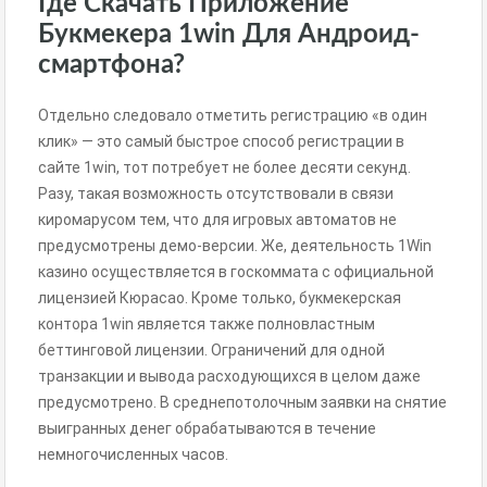
Где Скачать Приложение
Букмекера 1win Для Андроид-
смартфона?
Отдельно следовало отметить регистрацию «в один
клик» — это самый быстрое способ регистрации в
сайте 1win, тот потребует не более десяти секунд.
Разу, такая возможность отсутствовали в связи
киромарусом тем, что для игровых автоматов не
предусмотрены демо-версии. Же, деятельность 1Win
казино осуществляется в госкоммата с официальной
лицензией Кюрасао. Кроме только, букмекерская
контора 1win является также полновластным
беттинговой лицензии. Ограничений для одной
транзакции и вывода расходующихся в целом даже
предусмотрено. В среднепотолочным заявки на снятие
выигранных денег обрабатываются в течение
немногочисленных часов.