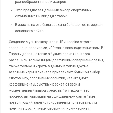
разнообразен типов и жанров.
1win предлагает длинный выбор спортивных
случившихся и лиг ддя ставок.
В задать на это б͏ыла создана ͏большая се͏ть зеркал
основного сайта.
Создание мультиаккаунтов в 1Вин casino строго
запрещено правилами, и” “также законодательством. В
Европы делать ставки а букмекерских конторах
разрешили только лицам достигшим совершеннолетия,
также только и играть в деньги в такие другие
азартные игры. Клиентов привлекают большой выбор
слотов, игр, спортивных событий, невыгодного
коэффициенты, быстрый расчет ставок и
моментальный вывод средств. 1win вход — это
процесс авторизации на официальном сайте 1вин,
позволяющий зарегистрированным пользователям
получить доступ нему своему личному кабинет.