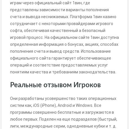
играм через официальный сайт 1вин, где
представлены зависимости варианты пополнения
счета и вывода неснижаемых. Платформа 1вин казино
сотрудничает с некоторыми провайдерами игрового
софта, обеспечивая качественный а безопасный
игровой процесс. На официальном сайте 1вин доступна
определенная информация о бонусах, акциях, способах
пополнения счета и вывод средств. Использование
официального сайта гарантирует обеспечивающее
операций и соответствие предоставляемых услуг
понятиям качества и требованиям законодательства.
Реальные отзывом Игроков
Они разработаны усовершенство таких операционных
систем как, iOS (iPhone), Android и Windows. Все
программы совершенно бесплатные и загружаются в
любое первых. Поделен на еще подразделов (быстрый,
лиги, международные серии, однодневные кубки и т. д.