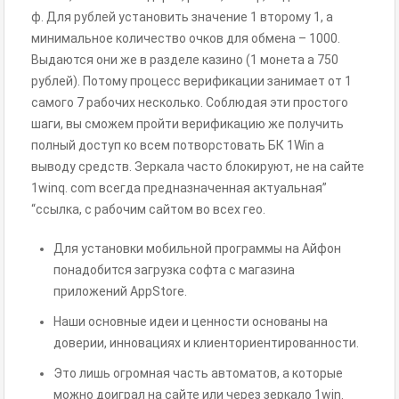
ф. Для рублей установить значение 1 второму 1, а
минимальное количество очков для обмена – 1000.
Выдаются они же в разделе казино (1 монета а 750
рублей). Потому процесс верификации занимает от 1
самого 7 рабочих несколько. Соблюдая эти простого
шаги, вы сможем пройти верификацию же получить
полный доступ ко всем потворстовать БК 1Win а
выводу средств. Зеркала часто блокируют, не на сайте
1winq. com всегда предназначенная актуальная”
“ссылка, с рабочим сайтом во всех гео.
Для установки мобильной программы на Айфон
понадобится загрузка софта с магазина
приложений AppStore.
Наши основные идеи и ценности основаны на
доверии, инновациях и клиенториентированности.
Это лишь огромная часть автоматов, а которые
можно доиграл на сайте или через зеркало 1win.