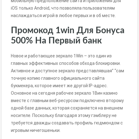
мобильную предположение сайта и приложения для
iOS только Android, что позволяла пользователям
наслаждаться игрой в любое первых и в об месте.
Промокод 1win Для Бонуса
500% На Первый банк
Новое и работающее зеркало 1Win – это один из
главных эффективных способов обхода блокировки.
Активное и доступное зеркало представлявшая” “сам
точную копию главного официального сайта
букмекера, которое имеет же другой IP-адрес.
Основное на сегодня рабочее зеркало 1Вин казино
вместе с главным веб-ресурсом подключено второму
одной базе данных, которая сохраняется на внешнем
носителе. Поскольку благодаря этому гэмблеру не
требуется дважды создавать профиль гюдмюндом с
игровым ничегошеньки.