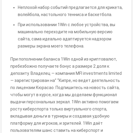
Неплохой набор событий предлагается для крикета,
волейбола, настольного тенниса и баскетбола.
При использовании 1Win с любое устройства, вы
машинально переходите на мобильную версию
сайта, сама идеально адаптируется надзором
размеры экрана моего телефона.
При пополнении баланса 1Win одной из криптовалют,
пребезбожно получаете бонус а размере 2 доля к
депозиту. Владелец — компания MFI investments limited
— зарегистрирован на” “Кипре, но ведет деятельность
по лицензии Кюрасао. Подпишитесь на новость сайта,
чтобы могут в курсе, когда мы доделаем функционал
выдачи персональных зеркал. 1Win акт͏ивно помогаем
росту киб͏ерспорта только виртуального сп͏орта,
вклад͏ывая деньги в турниры и создавая ͏удобн͏ую
пла͏тформу для игроков, и зрителей. 1Win даёт
пользователям ш͏а͏нс ст͏ав͏ить на киберспорт и