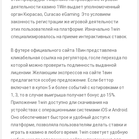
деятельности казино 1Win выдает уполномоченный
орган Кюрасао, Curacao eGaming. Это условием
законность регистрации же игровой деятельности
этих пользователей на платформе. Изначально 1win
специализировалось на приеме интерактивных ставок.
В футере официального сайта 1Вин представлена
кликабельная ссылка на регулятора, госле перехода по
которой можно проверить подлинность выданной
лицензии. Желающим экспрессов на сайте 1вин
предлагается особую предложение. Если беттор
включает в купон 5 и более событий с котировками от
1, 3, то в случае выигрыша получает бонус до 15%.
Приложение 1win доступно дли скачивания на
устройствах с операционными системами iOS и Android.
Оно обеспечивает быстрое и удобный доступ к
платформе, позволяла пользователям делать ставки и
играть в казино в любого время. 1win советует удобную