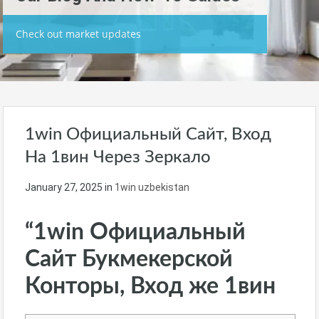
Check out market updates
1win Официальный Сайт, Вход
На 1вин Через Зеркало
January 27, 2025
in
1win uzbekistan
“1win Официальный
Сайт Букмекерской
Конторы, Вход же 1вин