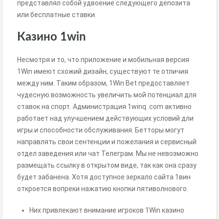
представлял собой удвоение следующего депозита
или бесплатные ставки.
Казино 1win
Несмотря и то, что приложение и мобильная версия
1Win имеют схожий дизайн, существуют те отличия
между ним. Таким образом, 1Win Bet предоставляет
чудесную возможность увеличить мой потенциал для
ставок на спорт. Администрация 1winq. com активно
работает над улучшением действующих условий дли
игры и способности обслуживания. Бетторы могут
направлять свои сентенции и пожелания и сервисный
отдел заведения или чат Телеграм. Мы не невозможно
размещать ссылку в открытом виде, так как она сразу
будет забанена. Хотя доступное зеркало сайта 1вин
откроется вопреки нажатию кнопки пятиволнового.
Них привлекают внимание игроков 1Win казино